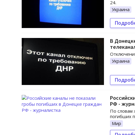
24.
Украина
Подроб
В Донецке
телеканал
Отключение
Украина
Подроб
Российски
РФ - журн
По словам 
погибших п
Мир
Подроб