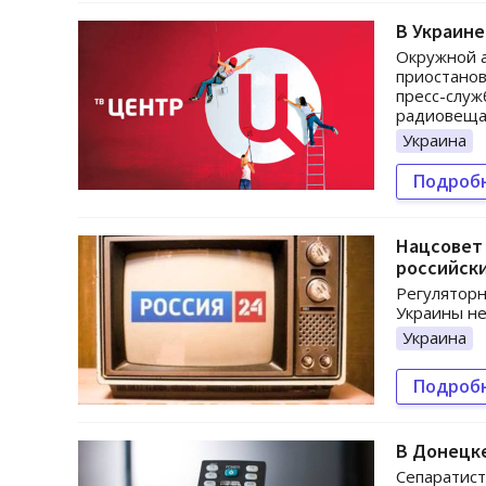
В Украине
Окружной 
приостанов
пресс-служ
радиовеща
Украина
Подроб
Нацсовет
российск
Регуляторн
Украины не
Украина
Подроб
В Донецке
Сепаратист