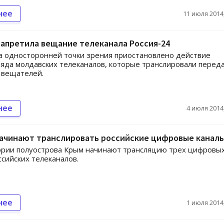
нее
11 июля 2014,
апретила вещание телеканала Россия-24
а односторонней точки зрения приостановлено действие
яда молдавских телеканалов, которые транслировали перед
 вещателей.
нее
4 июля 2014,
начинают транслировать российские цифровые канал
ории полуострова Крым начинают трансляцию трех цифровы
ссийских телеканалов.
нее
1 июля 2014,