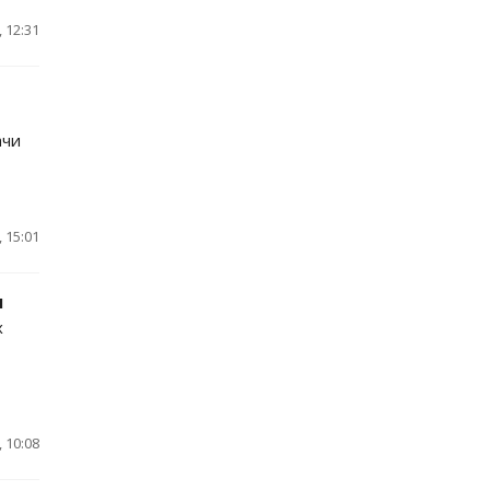
 12:31
ачи
 15:01
ы
х
 10:08