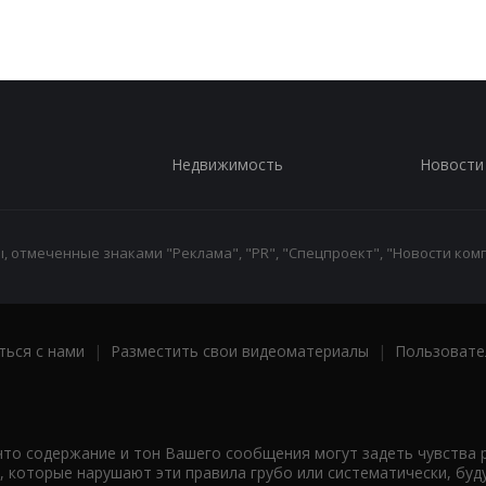
Недвижимость
Новости
 отмеченные знаками "Реклама", "PR", "Спецпроект", "Новости комп
ться с нами
|
Разместить свои видеоматериалы
|
Пользовате
что содержание и тон Вашего сообщения могут задеть чувства 
 которые нарушают эти правила грубо или систематически, буд