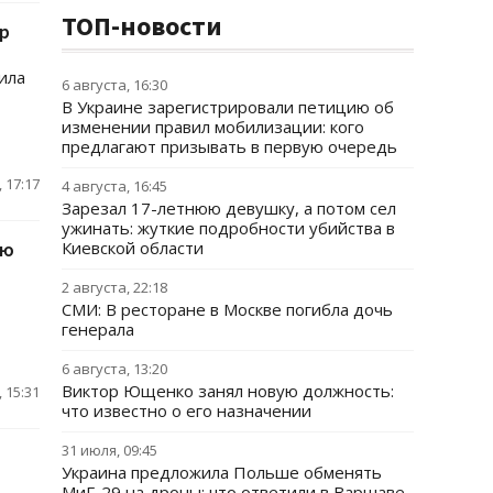
ТОП-новости
р
ила
6 августа, 16:30
В Украине зарегистрировали петицию об
изменении правил мобилизации: кого
предлагают призывать в первую очередь
 17:17
4 августа, 16:45
Зарезал 17-летнюю девушку, а потом сел
ужинать: жуткие подробности убийства в
ию
Киевской области
2 августа, 22:18
СМИ: В ресторане в Москве погибла дочь
генерала
6 августа, 13:20
Виктор Ющенко занял новую должность:
 15:31
что известно о его назначении
31 июля, 09:45
Украина предложила Польше обменять
МиГ-29 на дроны: что ответили в Варшаве