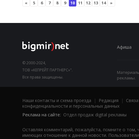
«
5
6
7
8
9
10
11
12
13
14
»
Афиша
© 2000-2024,
ТОВ «КЕПРЕЙТ ПАРТНЕРС»".
Материалы,
Все права защищены.
рекламы.
Наши контакты и схема проезда
|
Редакция
|
Связа
конфиденциальности и персональных данных
Реклама на сайте:
Отдел продаж digital рекламы
Оставляя комментарий, пожалуйста, помните о том, 
имеющих отношение к данной новости. Пользователи,