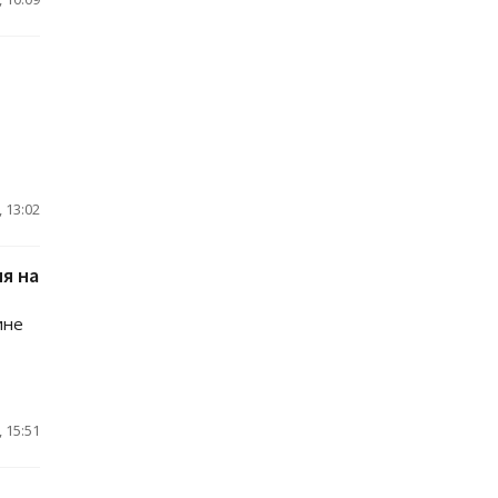
 13:02
я на
ине
 15:51