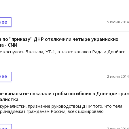
нее
5 июня 2014,
 по "приказу" ДНР отключили четыре украинских
а - СМИ
 коснулось 5 канала, УТ-1, а также каналов Рада и Донбасс.
нее
2 июня 2014,
е каналы не показали гробы погибших в Донецке гра
алистка
журналистки, признание руководством ДНР того, что тела
ринадлежат гражданам России, всех шокировало.
нее
2 июня 2014,