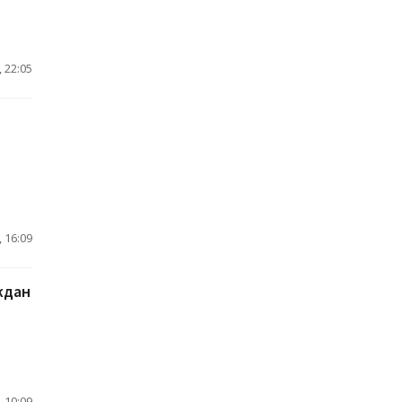
 22:05
 16:09
ждан
 10:09