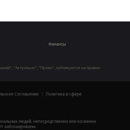
Финансы
аний", "Актуально", "Промо", публикуются на правах
льское Соглашение
|
Политика в сфере
реальных людей, непосредственно или косвенно
ут заблокированы.