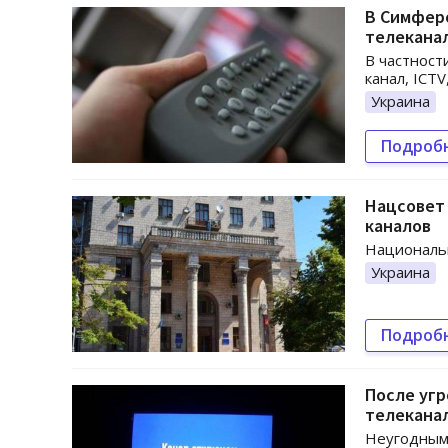
В Симфер
телекана
В частност
канал, ICTV
Украина
Подроб
Нацсовет
каналов
Национальн
Украина
Подроб
После угр
телекана
Неугодными