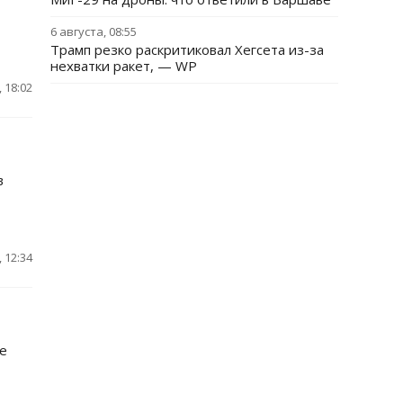
6 августа, 08:55
Трамп резко раскритиковал Хегсета из-за
нехватки ракет, — WP
 18:02
в
 12:34
е