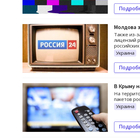
Подроб
Молдова з
Также из-з
лицензий р
российских
Украина
Подроб
В Крыму 
На террит
пакетов ро
Украина
Подроб