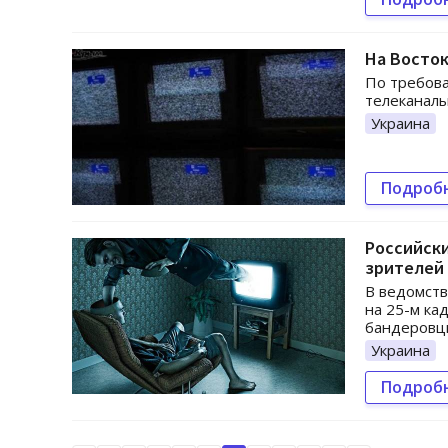
На Восто
По требова
телеканалы
Украина
Подроб
Российски
зрителей 
В ведомств
на 25-м ка
бандеровцы
Украина
Подроб