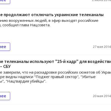
ке продолжают отключать украинские телеканалы
нию вооруженных людей, в эфир выходят российские
, сообщил глава Нацсовета.
нее
27 мая 2014,
е телеканалы используют "25-й кадр" для воздействи
– СБУ
е заверили, что на раскадровке российских сюжетов об Укра
дре видны надписи "Поджег правый сектор", "Убитые
", "Нацгвардия убийцы".
нее
20 мая 2014,