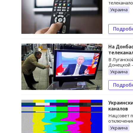
телеканало
Украина
Подроб
На Донба
телекана
В Луганско
Донецкой –
Украина
Подроб
Украински
каналов
Нацсовет п
отключение
Украина