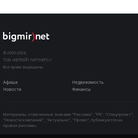
© 2000-2024,
ТОВ «КЕПРЕЙТ ПАРТНЕРС»".
Все права защищены.
Афиша
Недвижимость
Новости
Финансы
Материалы, отмеченные знаками "Реклама", "PR", "Спецпроект",
"Новости компаний", "Актуально", "Промо", публикуются на
правах рекламы.