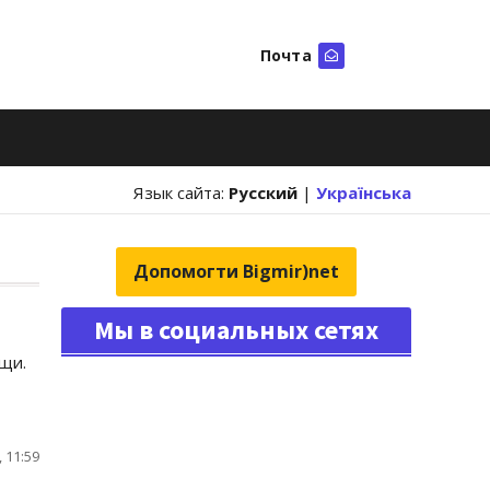
Почта
Искать
Язык сайта:
Русский
|
Українська
Допомогти Bigmir)net
Мы в социальных сетях
ищи.
 11:59