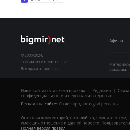
Афиша
© 2000-2024,
ТОВ «КЕПРЕЙТ ПАРТНЕРС»".
Материалы,
Все права защищены.
рекламы.
Наши контакты и схема проезда
|
Редакция
|
Связа
конфиденциальности и персональных данных
Реклама на сайте:
Отдел продаж digital рекламы
Оставляя комментарий, пожалуйста, помните о том, 
имеющих отношение к данной новости. Пользователи,
Полная версия правил