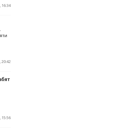
 16:34
-
яти
 20:42
абят
 15:56