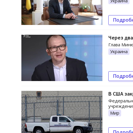
Украина
Подроб
Через два
Глава Миню
Украина
Подроб
В США зак
Федеральн
учреждения
Мир
Подроб