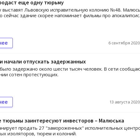
родаст еще одну тюрьму
у выставят Львовскую исправительную колонию №48. Малюс
то сейчас здание скорее напоминает фильмы про апокалипсис
нее
6 сентября 2020,
и начали отпускать задержанных
 было задержано около шести тысяч человек. В сети сообща
нии сотен протестующих.
нее
13 августа 2020,
 тюрьмы заинтересуют инвесторов – Малюська
нирует продать 27 "замороженных" исполнительных центро
ых изоляторов, тюрем и колоний.