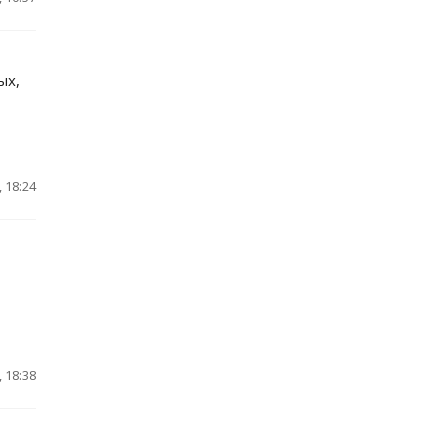
ых,
 18:24
 18:38