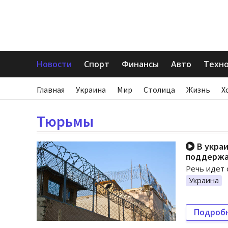
Новости
Спорт
Финансы
Авто
Техн
Главная
Украина
Мир
Столица
Жизнь
Х
Тюрьмы
В украи
поддержа
Речь идет 
Украина
Подроб