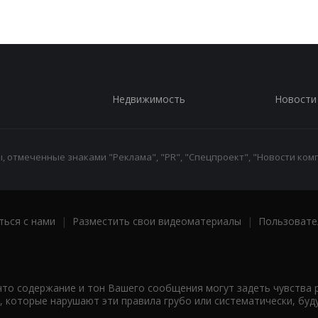
Недвижимость
Новости
 отмеченные знаками "Реклама", "PR", "Спецпроект", "Новости комп
ться с нами
|
Разместить свои видеоматериалы
|
Пользовате
что содержание и тон Вашего сообщения могут задеть чувства 
 которые нарушают эти правила грубо или систематически, буд