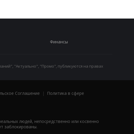
Финансы
аний", "Актуально", "Промо", публикуются на правах
льское Соглашение
|
Политика в сфере
реальных людей, непосредственно или косвенно
ут заблокированы.