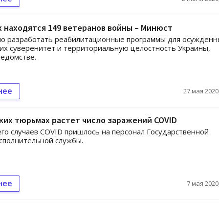
 находятся 149 ветеранов войны – Минюст
о разработать реабилитационные программы для осужденн
х суверенитет и территориальную целостность Украины,
ведомстве.
нее
27 мая 2020,
ких тюрьмах растет число заражений COVID
го случаев COVID пришлось на персонал Государственной
сполнительной службы.
нее
7 мая 2020,