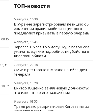
ТОП-новости
6 августа, 16:30
В Украине зарегистрировали петицию об
изменении правил мобилизации: кого
предлагают призывать в первую очередь
 08:15
4 августа, 16:45
Зарезал 17-летнюю девушку, а потом сел
ужинать: жуткие подробности убийства в
Киевской области
", с
2 августа, 22:18
СМИ: В ресторане в Москве погибла дочь
генерала
6 августа, 13:20
 10:02
Виктор Ющенко занял новую должность:
что известно о его назначении
6 августа, 08:55
Трамп резко раскритиковал Хегсета из-за
нехватки ракет, — WP