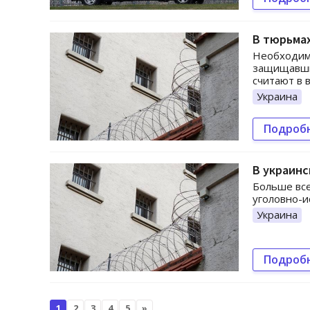
В тюрьмах
Необходим
защищавши
считают в 
Украина
Подроб
В украинс
Больше все
уголовно-и
Украина
Подроб
1
2
3
4
5
»