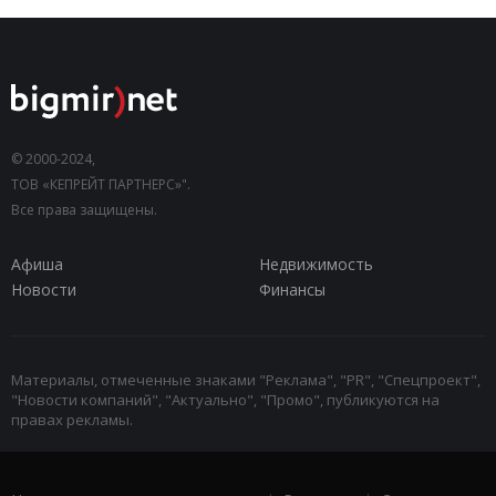
© 2000-2024,
ТОВ «КЕПРЕЙТ ПАРТНЕРС»".
Все права защищены.
Афиша
Недвижимость
Новости
Финансы
Материалы, отмеченные знаками "Реклама", "PR", "Спецпроект",
"Новости компаний", "Актуально", "Промо", публикуются на
правах рекламы.