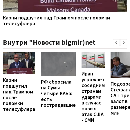
Карни подшутил над Трампом после поломки
телесуфлера
Внутри "Новости bigmir)net
Иран
угрожает
Карни
РФ сбросила
Подозр
соседним
подшутил
на Сумы
Стефан
странам
над Трампом
четыре КАБа:
САП тре
ударами
после
есть
залог в
в случае
поломки
пострадавшие
размере
новых
телесуфлера
млн
атак США
- СМИ