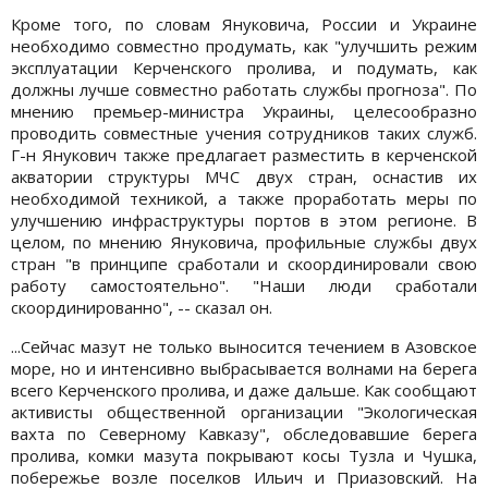
Кроме того, по словам Януковича, России и Украине
необходимо совместно продумать, как "улучшить режим
эксплуатации Керченского пролива, и подумать, как
должны лучше совместно работать службы прогноза". По
мнению премьер-министра Украины, целесообразно
проводить совместные учения сотрудников таких служб.
Г-н Янукович также предлагает разместить в керченской
акватории структуры МЧС двух стран, оснастив их
необходимой техникой, а также проработать меры по
улучшению инфраструктуры портов в этом регионе. В
целом, по мнению Януковича, профильные службы двух
стран "в принципе сработали и скоординировали свою
работу самостоятельно". "Наши люди сработали
скоординированно", -- сказал он.
...Сейчас мазут не только выносится течением в Азовское
море, но и интенсивно выбрасывается волнами на берега
всего Керченского пролива, и даже дальше. Как сообщают
активисты общественной организации "Экологическая
вахта по Северному Кавказу", обследовавшие берега
пролива, комки мазута покрывают косы Тузла и Чушка,
побережье возле поселков Ильич и Приазовский. На