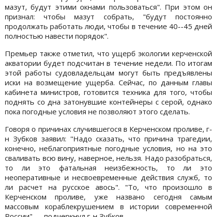
мазут, будут этими окнами пользоваться". При этом он
признал: чтобы мазут собрать, "будут постоянно
продолжать работать люди, чтобы в течение 40--45 дней
полностью навести порядок".
Премьер также отметил, что ущерб экологии керченской
акватории будет подсчитан в течение недели. По итогам
этой работы судовладельцам могут быть предъявлены
иски на возмещение ущерба. Сейчас, по данным главы
кабинета министров, готовится техника для того, чтобы
поднять со дна затонувшие контейнеры с серой, однако
пока погодные условия не позволяют этого сделать.
Говоря о причинах случившегося в Керченском проливе, г-
н Зубков заявил: "Надо сказать, что причина трагедии,
конечно, неблагоприятные погодные условия, но на это
сваливать всю вину, наверное, нельзя. Надо разобраться,
то ли это фатальная неизбежность, то ли это
неоперативные и несвоевременные действия служб, то
ли расчет на русское авось". "То, что произошло в
Керченском проливе, уже названо сегодня самым
массовым кораблекрушением в истории современной
России", -- подчеркнул г-н Зубков.