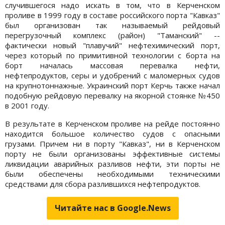
случившегося надо искать в том, что в Керченском
проливе в 1999 году в составе российского порта "Кавказ"
был организован так называемый рейдовый
перегрузочный комплекс (район) "Таманский" --
фактически новый "плавучий" нефтехимический порт,
через который по примитивной технологии с борта на
борт началась массовая перевалка нефти,
нефтепродуктов, серы и удобрений с маломерных судов
на крупнотоннажные. Украинский порт Керчь также начал
подобную рейдовую перевалку на якорной стоянке №450
в 2001 году.
В результате в Керченском проливе на рейде постоянно
находится большое количество судов с опасными
грузами. Причем ни в порту "Кавказ", ни в Керченском
порту не были организованы эффективные системы
ликвидации аварийных разливов нефти, эти порты не
были обеспечены необходимыми техническими
средствами для сбора разлившихся нефтепродуктов.
Читайте нас в Google.News