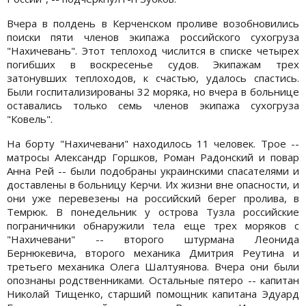
Вчера в полдень в Керченском проливе возобновились
поиски пяти членов экипажа российского сухогруза
"Нахичевань". Этот теплоход числится в списке четырех
погибших в воскресенье судов. Экипажам трех
затонувших теплоходов, к счастью, удалось спастись.
Были госпитализированы 32 моряка, но вчера в больнице
оставались только семь членов экипажа сухогруза
"Ковель".
На борту "Нахичевани" находилось 11 человек. Трое --
матросы Александр Горшков, Роман Радонский и повар
Анна Рей -- были подобраны украинскими спасателями и
доставлены в больницу Керчи. Их жизни вне опасности, и
они уже перевезены на российский берег пролива, в
Темрюк. В понедельник у острова Тузла российские
пограничники обнаружили тела еще трех моряков с
"Нахичевани" -- второго штурмана Леонида
Бернюкевича, второго механика Дмитрия Реутина и
третьего механика Олега Шалтуянова. Вчера они были
опознаны родственниками. Остальные пятеро -- капитан
Николай Тищенко, старший помощник капитана Эдуард