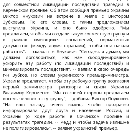
для совместной ликвидации последствий трагедии в
Керченском проливе. Об этом сообщил премьер Украины
Виктор Янукович на встрече в Анапе с Виктором
Зубковым. По его словам, с таким предложением
выступила Украина, и оно было одобрено. "Мы
предлагаем, чтобы мы создали такую совместную группу и
в рамках имеющихся соглашений, нормативных
документов (между двумя странами), чтобы они начали
работать", -- сказал г-н Янукович. "Сегодня, я думаю, мы
должны договориться, как нам скоординированно
ускорить эту работу (по ликвидации последствий) и
минимизировать последствия", -- заявил в свою очередь
г-н Зубков. По словам украинского премьер-министра,
Украина предлагает, чтобы эту рабочую группу возглавил
первый замминистра транспорта и связи Украины
Владимир Корниенко. "Мы со своей стороны предлагаем
восемь человек в эту группу", -- добавил Виктор Янукович.
"На наш взгляд, очень важно, чтобы прозрачно
информировали друг друга и население России, и
Украины (о ходе работы в Сочинском проливе и
результатах трагедии. -- Ред.) и чтобы задача излишне
не политизировалась", -- заявил украинский премьер.