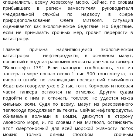
специалисты, всему Азовскому морю. Сейчас, по словам
прибывшего в регион заместителя руководителя
Федеральной службы по надзору в сфере
природопользования Олега Митволя, ситуация
оценивается как экологическое бедствие. Но бедствие,
если не принимать срочных мер, грозит перерасти в
катастрофу.
Главная причина надвигающейся экологической
катастрофы -- нефтепродукты, в основном мазут,
попавший в воду из разломившегося на две части танкера
"Волгонефть-139". Если накануне сообщалось, что из
танкера в море попало около 1 тыс. 300 тонн мазута, то
вчера в штабе по ликвидации последствий стихийного
бедствия говорили уже о 2 тыс. тонн. Кормовая и носовая
части танкера остаются на отмелях. Другим судам
подойти к ним и откачать топливо не удается из-за
сильных волн. Судя по всему, мазут из разорванного
теплохода продолжает вытекать. Сейчас нефтепродукты,
сбиваемые волнами в комки, движутся в сторону
Азовского моря, и, по словам г-на Митволя, остановить
этот смертоносный для всей морской живности поток
можно только одним способом -- срочным