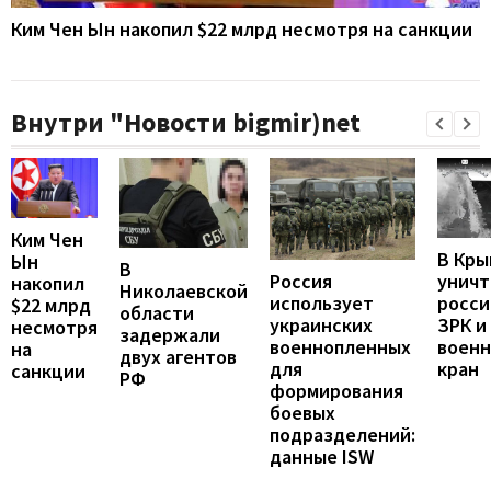
Ким Чен Ын накопил $22 млрд несмотря на санкции
Внутри "Новости bigmir)net
Ким Чен
В Кры
Ын
В
унич
Россия
накопил
Николаевской
росси
использует
$22 млрд
области
ЗРК и
украинских
несмотря
задержали
воен
военнопленных
на
двух агентов
кран
для
санкции
РФ
формирования
боевых
подразделений:
данные ISW