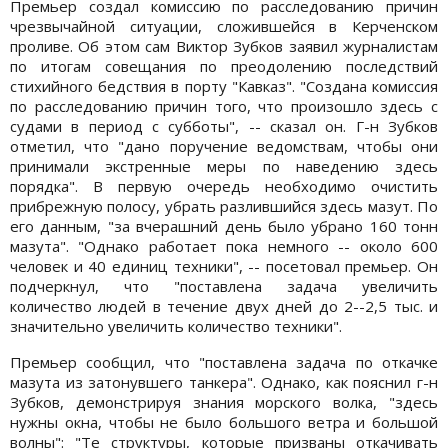
Премьер создал комиссию по расследованию причин
чрезвычайной ситуации, сложившейся в Керченском
проливе. Об этом сам Виктор Зубков заявил журналистам
по итогам совещания по преодолению последствий
стихийного бедствия в порту "Кавказ". "Создана комиссия
по расследованию причин того, что произошло здесь с
судами в период с субботы", -- сказал он. Г-н Зубков
отметил, что "дано поручение ведомствам, чтобы они
принимали экстренные меры по наведению здесь
порядка". В первую очередь необходимо очистить
прибрежную полосу, убрать разлившийся здесь мазут. По
его данным, "за вчерашний день было убрано 160 тонн
мазута". "Однако работает пока немного -- около 600
человек и 40 единиц техники", -- посетовал премьер. Он
подчеркнул, что "поставлена задача увеличить
количество людей в течение двух дней до 2--2,5 тыс. и
значительно увеличить количество техники".
Премьер сообщил, что "поставлена задача по откачке
мазута из затонувшего танкера". Однако, как пояснил г-н
Зубков, демонстрируя знания морского волка, "здесь
нужны окна, чтобы не было большого ветра и большой
волны": "Те структуры, которые призваны откачивать