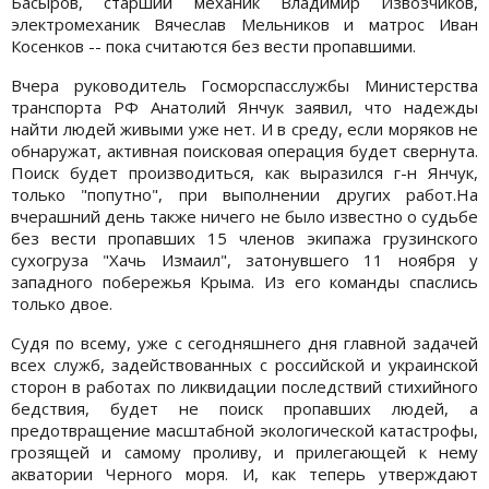
Басыров, старший механик Владимир Извозчиков,
электромеханик Вячеслав Мельников и матрос Иван
Косенков -- пока считаются без вести пропавшими.
Вчера руководитель Госморспасслужбы Министерства
транспорта РФ Анатолий Янчук заявил, что надежды
найти людей живыми уже нет. И в среду, если моряков не
обнаружат, активная поисковая операция будет свернута.
Поиск будет производиться, как выразился г-н Янчук,
только "попутно", при выполнении других работ.На
вчерашний день также ничего не было известно о судьбе
без вести пропавших 15 членов экипажа грузинского
сухогруза "Хачь Измаил", затонувшего 11 ноября у
западного побережья Крыма. Из его команды спаслись
только двое.
Судя по всему, уже с сегодняшнего дня главной задачей
всех служб, задействованных с российской и украинской
сторон в работах по ликвидации последствий стихийного
бедствия, будет не поиск пропавших людей, а
предотвращение масштабной экологической катастрофы,
грозящей и самому проливу, и прилегающей к нему
акватории Черного моря. И, как теперь утверждают