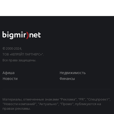
© 2000-2024,
ТОВ «КЕПРЕЙТ ПАРТНЕРС»".
Все права защищены.
Афиша
Недвижимость
Новости
Финансы
Материалы, отмеченные знаками "Реклама", "PR", "Спецпроект",
"Новости компаний", "Актуально", "Промо", публикуются на
правах рекламы.