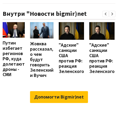
Внутри "Новости bigmir)net
Путин
Жовква
"Адские"
"Адские"
избегает
рассказал,
санкции
санкции
регионов
о чем
США
США
РФ, куда
будут
против РФ:
против РФ:
долетают
говорить
реакция
реакция
дроны -
Зеленский
Зеленского
Зеленского
СМИ
и Вучич
Допомогти Bigmir)net