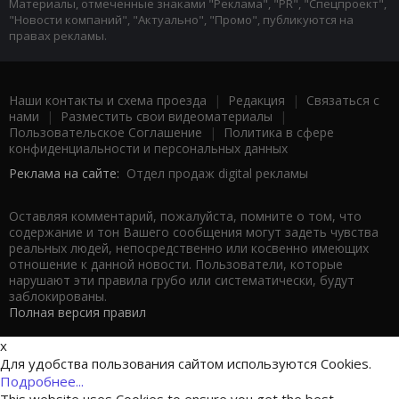
Материалы, отмеченные знаками "Реклама", "PR", "Спецпроект",
"Новости компаний", "Актуально", "Промо", публикуются на
правах рекламы.
Наши контакты и схема проезда
|
Редакция
|
Связаться с
нами
|
Разместить свои видеоматериалы
|
Пользовательское Соглашение
|
Политика в сфере
конфиденциальности и персональных данных
Реклама на сайте:
Отдел продаж digital рекламы
Оставляя комментарий, пожалуйста, помните о том, что
содержание и тон Вашего сообщения могут задеть чувства
реальных людей, непосредственно или косвенно имеющих
отношение к данной новости. Пользователи, которые
нарушают эти правила грубо или систематически, будут
заблокированы.
Полная версия правил
x
Для удобства пользования сайтом используются Cookies.
Подробнее...