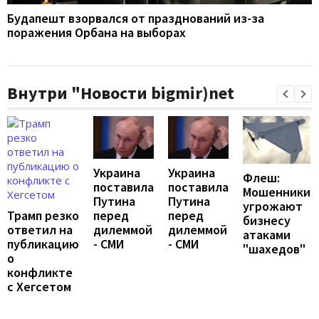
Будапешт взорвался от празднований из-за
поражения Орбана на выборах
Внутри "Новости bigmir)net
Украина
Украина
Флеш:
поставила
поставила
Мошенники
Путина
Путина
угрожают
перед
перед
Трамп резко
бизнесу
дилеммой
дилеммой
ответил на
атаками
- СМИ
- СМИ
публикацию
"шахедов"
о
конфликте
с Хегсетом