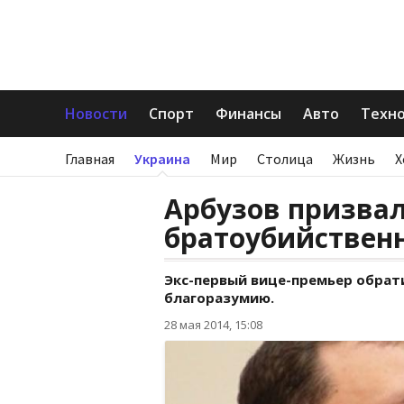
Новости
Спорт
Финансы
Авто
Техн
Главная
Украина
Мир
Столица
Жизнь
Х
Арбузов призва
братоубийствен
Экс-первый вице-премьер обрати
благоразумию.
28 мая 2014, 15:08