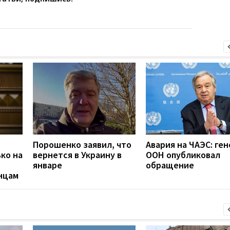
Порошенко заявил, что
Авария на ЧАЭС: ген
ко на
вернется в Украину в
ООН опубликовал
январе
обращение
нцам