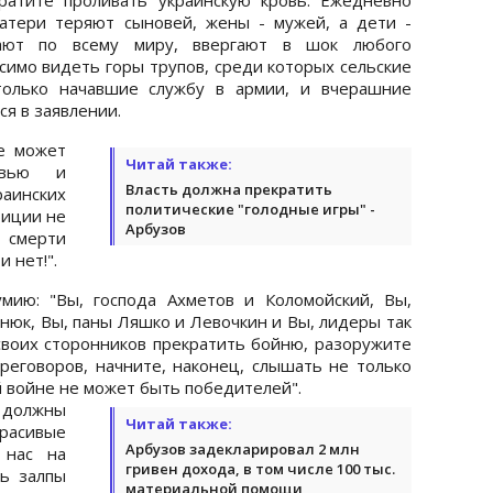
атери теряют сыновей, жены - мужей, а дети -
вают по всему миру, ввергают в шок любого
симо видеть горы трупов, среди которых сельские
 только начавшие службу в армии, и вчерашние
ся в заявлении.
не может
Читай также:
овью и
Власть должна прекратить
аинских
политические "голодные игры" -
биции не
Арбузов
смерти
 нет!".
умию: "Вы, господа Ахметов и Коломойский, Вы,
нюк, Вы, паны Ляшко и Левочкин и Вы, лидеры так
воих сторонников прекратить бойню, разоружите
ереговоров, начните, наконец, слышать не только
ой войне не может быть победителей".
должны
Читай также:
расивые
Арбузов задекларировал 2 млн
 нас на
гривен дохода, в том числе 100 тыс.
ь залпы
материальной помощи