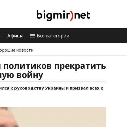
о
Афиша
Все категории
орошие новости
л политиков прекратить
ную войну
лся к руководству Украины и призвал всех к