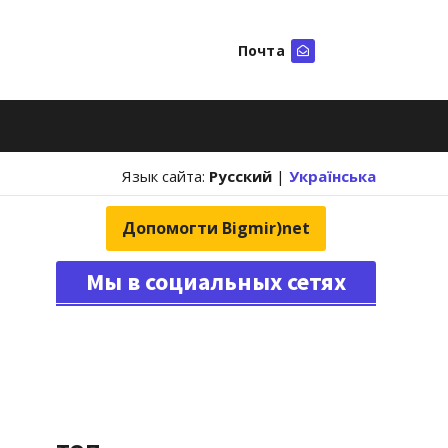
Почта
Искать
Язык сайта:
Русский
|
Українська
Допомогти Bigmir)net
Мы в социальных сетях