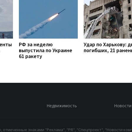
менты
РФ за неделю
Удар по Харькову: д
а
выпустила по Украине
погибших, 21 ранен
61 ракету
Недвижимость
Новости
 отмеченные знаками "Реклама", "PR", "Спецпроект", "Новости комп