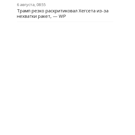
6 августа, 08:55
Трамп резко раскритиковал Хегсета из-за
нехватки ракет, — WP