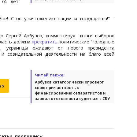
 65 лет
йне! Стоп уничтожению нации и государства!" -
ер Сергей Арбузов, комментируя итоги выборов
власть должна
прекратить
политические "голодные
в, украинцы ожидают от нового президента
 и созидательной деятельности на благо всей
Читай также:
Арбузов категорически опроверг
ws
свою причастность к
финансированию сепаратистов и
заявил о готовности судиться с СБУ
татьи, подпишись: