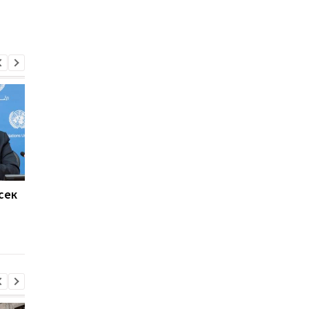
сек
Президент Чехии
Тихановская и члены
выступит с
Координационного
чрезвычайным
совета попросили о
телеобращением
поддержке