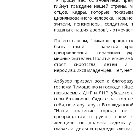
гибнут граждане нашей страны, м
отцов. Кадры, которые показы
цивилизованного человека. Невыно
жители, пенсионеры, солдатики,
пацаны с наших дворов", - отмечает
По его словам, "никакая правда 
быть такой – залитой кр
приправленной стенаниями укр
мирных жителей. Политические ам
стоят сиротства детей и 
неродившихся младенцев. Нет, нет и
Арбузов призвал всех к благораз
госпожа Тимошенко и господин Яце
называемых ДНР и ЛНР, убедите с
свои батальоны. Сядьте за стол п
себя, но и друг друга. В гражданск
"Наши красивые города не 
превращаться в руины, наши к
женщины не должны седеть у
глазах, а деды и прадеды слышат