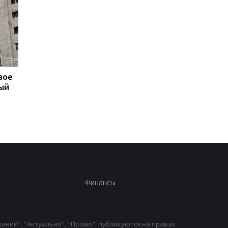
вое
В Одессе количество
В Генштабе рассказа
ый
пострадавших
что происходит на
увеличилось до восьми
фронте
человек
Финансы
аний", "Актуально", "Промо", публикуются на правах