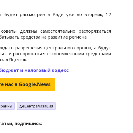
т будет рассмотрен в Раде уже во вторник, 12
советы должны самостоятельно распоряжаться
атывать средства на развитие региона.
ждать разрешения центрального органа, а будут
ы… и распоряжаться сэкономленными средствами
казал Яценюк.
осбюджет и Налоговый кодекс
е нас в Google.News
краины
децентрализация
татьи, подпишись: