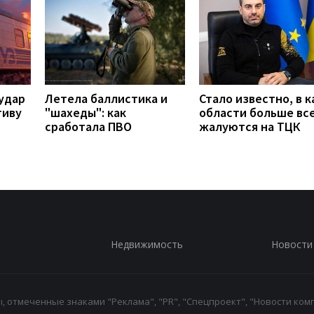
удар
Летела баллистика и
Стало известно, в к
тиву
"шахеды": как
области больше вс
сработала ПВО
жалуются на ТЦК
Недвижимость
Новости
 отмеченные знаками "Реклама", "PR", "Спецпроект", "Новости комп