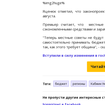
%img2huge%
Яценюк отметил, что законопроек
августа.
Премьер считает, что местные 
сэкономленными средствами и зараб
"Теперь местные советы не будут 
самостоятельно принимать бюджет
так, как этого требует община", - с
Вступили в силу изменения в г
Читайт
Теги:
бюджет
регионы
Кабмин У
Не пропусти другие интересные с
bigmir)net в facebook