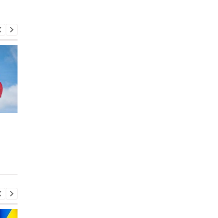
Персонал армии РФ
Оказалось, денег в
собирается судиться с
бюджете нет: РФ не
Минобороны из-за
может платить свои
зарплат — разведка
военным