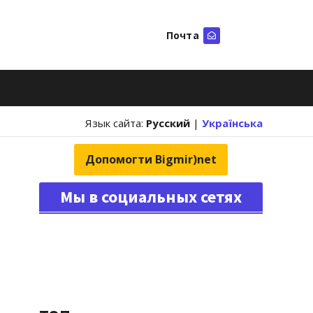
Почта
Искать
Язык сайта:
Русский
|
Українська
Допомогти Bigmir)net
Мы в социальных сетях