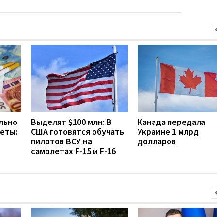
льно
Выделят $100 млн: В
Канада передала
еты:
США готовятся обучать
Украине 1 млрд
пилотов ВСУ на
долларов
самолетах F-15 и F-16