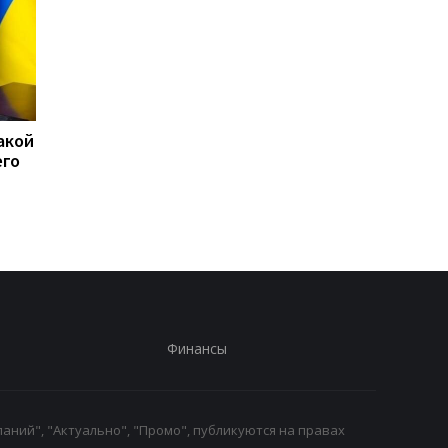
акой
15 скоплений войск РФ
США перехватили бо
его
подверглись ударам -
50 судов после
Генштаб
возобновления
блокады Ирана
Финансы
аний", "Актуально", "Промо", публикуются на правах