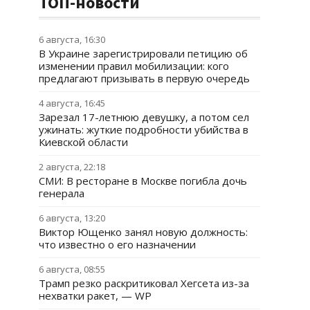
ТОП-новости
6 августа, 16:30
В Украине зарегистрировали петицию об
изменении правил мобилизации: кого
предлагают призывать в первую очередь
4 августа, 16:45
Зарезал 17-летнюю девушку, а потом сел
ужинать: жуткие подробности убийства в
Киевской области
2 августа, 22:18
СМИ: В ресторане в Москве погибла дочь
генерала
6 августа, 13:20
Виктор Ющенко занял новую должность:
что известно о его назначении
6 августа, 08:55
Трамп резко раскритиковал Хегсета из-за
нехватки ракет, — WP