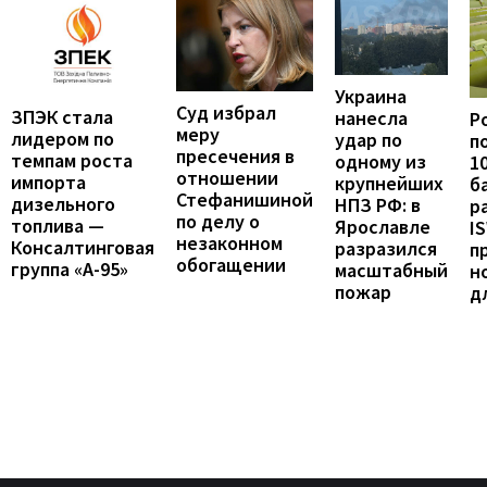
Украина
Суд избрал
ЗПЭК стала
нанесла
Р
меру
лидером по
удар по
п
пресечения в
темпам роста
одному из
1
отношении
импорта
крупнейших
б
Стефанишиной
дизельного
НПЗ РФ: в
р
по делу о
топлива —
Ярославле
I
незаконном
Консалтинговая
разразился
п
обогащении
группа «А-95»
масштабный
н
пожар
д