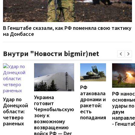
В Генштабе сказали, как РФ поменяла свою тактику
на Донбассе
Внутри "Новости bigmir)net
РФ
атаковала
РФ нано
Украина
Удар по
дронами и
основны
готовит
Донецкой
ракетой:
удары по
Чернобыльскую
области:
есть
двум
зону к
четверо
попадания
направл
возможному
раненых
- Геншта
возвращению
войск РФ — Der