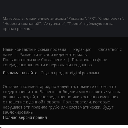
Материалы, отмеченные знаками "Реклама", "PR", "Спецпроект",
"Новости компаний", "Актуально", "Промо", публикуются на
правах рекламы.
Наши контакты и схема проезда
|
Редакция
|
Связаться с
нами
|
Разместить свои видеоматериалы
|
Пользовательское Соглашение
|
Политика в сфере
конфиденциальности и персональных данных
Реклама на сайте:
Отдел продаж digital рекламы
Оставляя комментарий, пожалуйста, помните о том, что
содержание и тон Вашего сообщения могут задеть чувства
реальных людей, непосредственно или косвенно имеющих
отношение к данной новости. Пользователи, которые
нарушают эти правила грубо или систематически, будут
заблокированы.
Полная версия правил