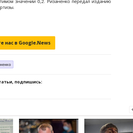
стимом значении 0,2. Ризаненко передал изданию
ртизы.
е нас в Google.News
ненко
татьи, подпишись: