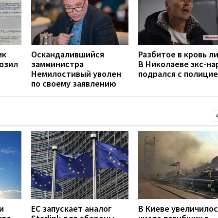
ик
Оскандалившийся
Разбитое в кровь л
возил
замминистра
В Николаеве экс-на
Немилостивый уволен
подрался с полици
по своему заявлению
и
ЕС запускает аналог
В Киеве увеличилос