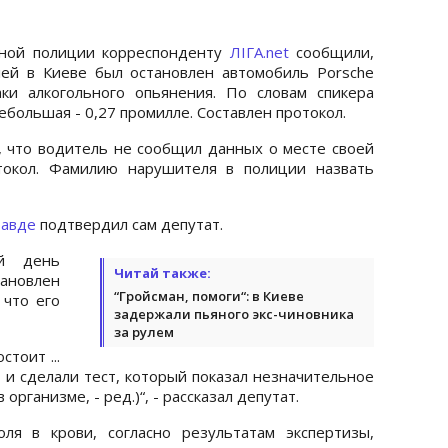
ьной полиции корреспонденту
ЛІГА.net
сообщили,
ей в Киеве был остановлен автомобиль Porsche
ки алкогольного опьянения. По словам спикера
ебольшая - 0,27 промилле. Составлен протокол.
, что водитель не сообщил данных о месте своей
токол. Фамилию нарушителя в полиции назвать
равде
подтвердил сам депутат.
й день
Читай также:
новлен
“Гройсман, помоги“: в Киеве
 что его
задержали пьяного экс-чиновника
за рулем
стоит ...
 и сделали тест, который показал незначительное
рганизме, - ред.)“, - рассказал депутат.
оля в крови, согласно результатам экспертизы,