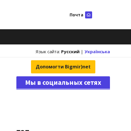
Почта
Искать
Язык сайта:
Русский
|
Українська
Допомогти Bigmir)net
Мы в социальных сетях