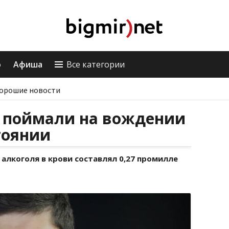
о
Афиша
Все категории
орошие новости
П поймали на вождении
тоянии
 алкоголя в крови составлял 0,27 промилле