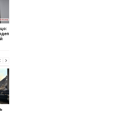
ицо:
В пьяном ДТП под
В Киеве пьяная деву
рдеп
Харьковом погибла
во время свидания
ей
беременная женщина
угнала автомобиль
парня
ь
В ТЦК в Житомирской
Жителей Москвы