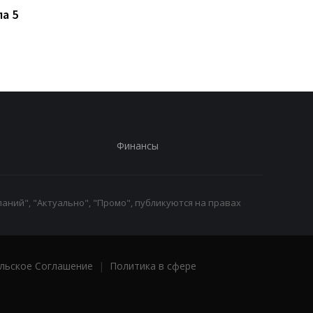
области скончался 46-
напугал громкий звук
а 5
летний
похожий на взрыв
военнообязанный:
начато расследование
Финансы
аний", "Актуально", "Промо", публикуются на правах
льское Соглашение
|
Политика в сфере