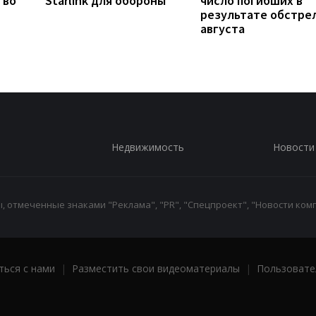
тво
Starlink для обороны
число погибших в
результате обстрел
августа
Недвижимость
Новости
 отмеченные знаками "Реклама", "PR", "Спецпроект", "Новости комп
ться с нами
|
Разместить свои видеоматериалы
|
Пользовате