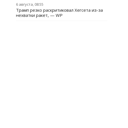
6 августа, 08:55
Трамп резко раскритиковал Хегсета из-за
нехватки ракет, — WP