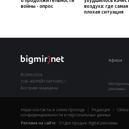
о продолжительности
ухудшилось качес
войны - опрос
воздуха: где самая
плохая ситуация
Афиша
© 2000-2024,
ТОВ «КЕПРЕЙТ ПАРТНЕРС»".
Материалы,
Все права защищены.
рекламы.
Наши контакты и схема проезда
|
Редакция
|
Связа
конфиденциальности и персональных данных
Реклама на сайте:
Отдел продаж digital рекламы