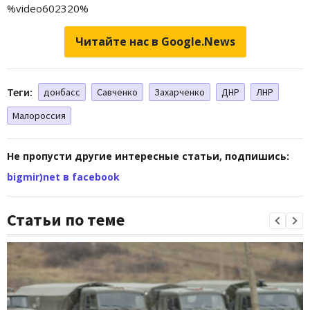
%video602320%
Читайте нас в Google.News
Теги:
донбасс
Савченко
Захарченко
ДНР
ЛНР
Малороссия
Не пропусти другие интересные статьи, подпишись:
bigmir)net в facebook
Статьи по теме