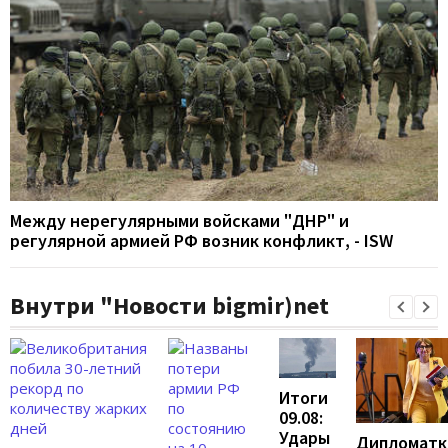
Между нерегулярными войсками "ДНР" и
регулярной армией РФ возник конфликт, - ISW
Внутри "Новости bigmir)net
Итоги
09.08:
Удары
Дипломатк