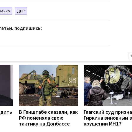
ченко
ДНР
татьи, подпишись:
удить
В Генштабе сказали, как
Гаагский суд призн
РФ поменяла свою
Гиркина виновным в
тактику на Донбассе
крушении MH17