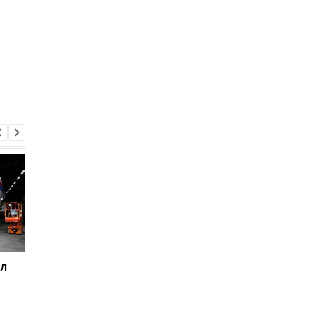
ал
Стрелял по домам в
Путин назвал три
Мариуполе: Танкиста
причины нападения 
“ДНР” посадили на 12
Украину
лет