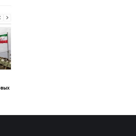
Подозрение
Второй за день: в
Стефанишиной: САП
России похоронили 
овых
требует залог в
одного генерала
размере 13,3 млн