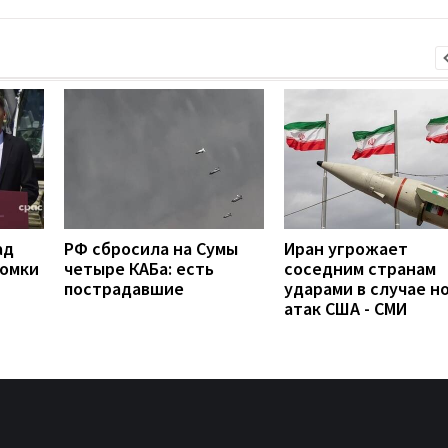
ад
РФ сбросила на Сумы
Иран угрожает
ломки
четыре КАБа: есть
соседним странам
пострадавшие
ударами в случае н
атак США - СМИ