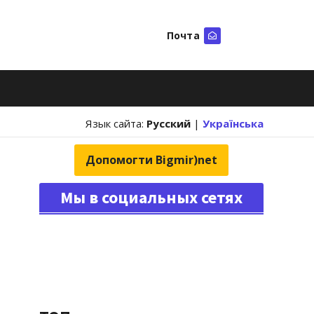
Почта
Искать
Язык сайта:
Русский
|
Українська
Допомогти Bigmir)net
Мы в социальных сетях