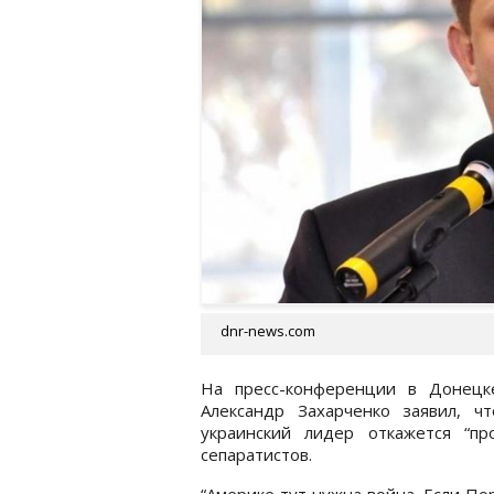
dnr-news.com
На пресс-конференции в Донецк
Александр Захарченко заявил, 
украинский лидер откажется “п
сепаратистов.
“Америке тут нужна война. Если П