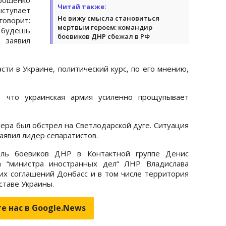
Читай также:
ступает
Не вижу смысла становиться
говорит:
мертвым героем: командир
 будешь
боевиков ДНР сбежал в РФ
 заявил
сти в Украине, политический курс, по его мнению,
, что украинская армия усиленно прощупывает
чера был обстрел на Светлодарской дуге. Ситуация
аявил лидер сепаратистов.
ель боевиков ДНР в Контактной группе Денис
 “министра иностранных дел“ ЛНР Владислава
ких соглашений Донбасс и в том числе территория
ставе Украины.
е нас в Google.News