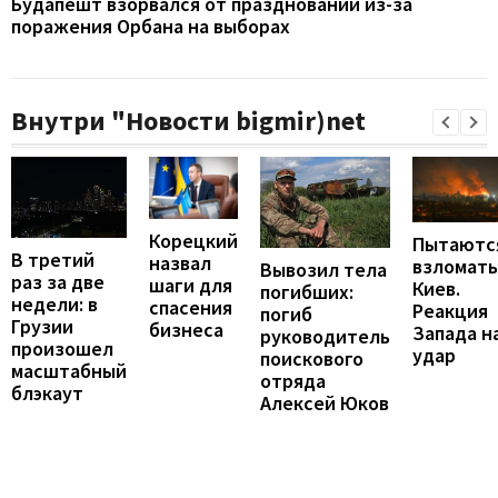
Будапешт взорвался от празднований из-за
поражения Орбана на выборах
Внутри "Новости bigmir)net
Корецкий
Пытаютс
В третий
назвал
взломать
Вывозил тела
раз за две
шаги для
Киев.
погибших:
недели: в
спасения
Реакция
погиб
Грузии
бизнеса
Запада н
руководитель
произошел
удар
поискового
масштабный
отряда
блэкаут
Алексей Юков