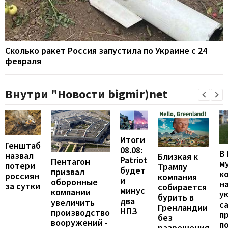
Сколько ракет Россия запустила по Украине с 24
февраля
Внутри "Новости bigmir)net
Итоги
Генштаб
08.08:
В
назвал
Близкая к
Patriot
Пентагон
м
потери
Трампу
будет
призвал
к
россиян
компания
и
оборонные
н
за сутки
собирается
минус
компании
у
бурить в
два
увеличить
с
Гренландии
НПЗ
производство
п
без
вооружений -
п
разрешения