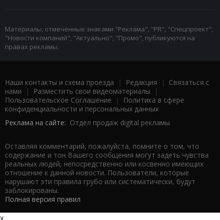
Материалы, отмеченные знаками "Реклама", "PR", "Спецпроект",
"Новости компаний", "Актуально", "Промо", публикуются на
правах рекламы.
Наши контакты и схема проезда
|
Редакция
|
Связаться с
нами
|
Разместить свои видеоматериалы
|
Пользовательское Соглашение
|
Политика в сфере
конфиденциальности и персональных данных
Реклама на сайте:
Отдел продаж digital рекламы
Оставляя комментарий, пожалуйста, помните о том, что
содержание и тон Вашего сообщения могут задеть чувства
реальных людей, непосредственно или косвенно имеющих
отношение к данной новости. Пользователи, которые
нарушают эти правила грубо или систематически, будут
заблокированы.
Полная версия правил
x