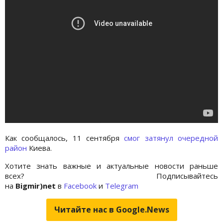
Как сообщалось, 11 сентября
смог затянул очередной
район
Киева.
Хотите знать важные и актуальные новости раньше
всех? Подписывайтесь
на
Bigmir)net
в
Facebook
и
Telegram
Читайте нас в Google.News