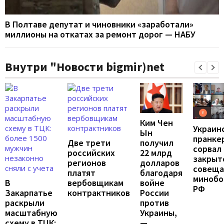
В Полтаве депутат и чиновники «заработали»
миллионы на откатах за ремонт дорог — НАБУ
Внутри "Новости bigmir)net
Ким Чен
Украин
Ын
пранке
Две трети
получил
сорвал
российских
22 млрд
закрыт
регионов
долларов
совеща
платят
благодаря
минобо
В
вербовщикам
войне
РФ
Закарпатье
контрактников
России
раскрыли
против
масштабную
Украины,
схему в ТЦК:
—