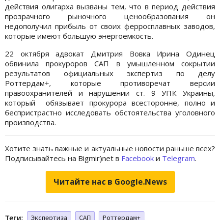
действия олигарха вызваны тем, что в период действия
прозрачного рыночного ценообразования он
недополучил прибыль от своих ферросплавных заводов,
которые имеют большую энергоемкость.
22 октября адвокат Дмитрия Вовка Ирина Одинец
обвинила прокуроров САП в умышленном сокрытии
результатов официальных экспертиз по делу
Роттердам+, которые противоречат версии
правоохранителей и нарушении ст. 9 УПК Украины,
который обязывает прокурора всесторонне, полно и
беспристрастно исследовать обстоятельства уголовного
производства.
Хотите знать важные и актуальные новости раньше всех?
Подписывайтесь на Bigmir)net в
Facebook
и
Telegram
.
Читайте нас в Google.News
Теги:
Экспертиза
САП
Роттердам+