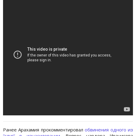
Ранее Арахамия прокомментировал
обвинения одного из
“слуг“ в изнасиловании
. Вопрос нардера Иванисова