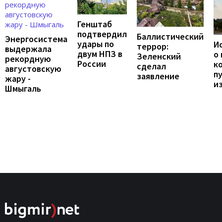
Генштаб
подтвердил
Баллистический
Энергосистема
удары по
И
террор:
выдержала
двум НПЗ в
о
Зеленский
рекордную
России
к
сделал
августовскую
п
заявление
жару -
и
Шмыгаль