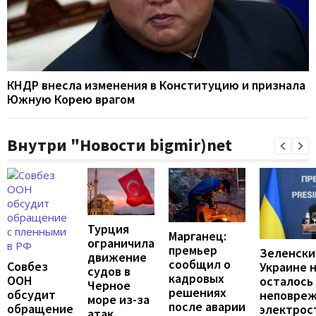
КНДР внесла изменения в Конституцию и признала
Южную Корею врагом
Внутри "Новости bigmir)net
Турция
Марганец:
ограничила
премьер
Зеленски
движение
сообщил о
Совбез
Украине 
судов в
кадровых
ООН
осталось
Черное
решениях
обсудит
неповре
море из-за
после аварии
обращение
электрос
атак