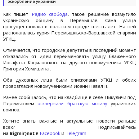
оскорбление украинки
Как пишет
Радио свобода
, такое решение возмутило
украинскую общину в Перемышле. Сама улица
просуществовала в польском городе шесть лет. На ней
располагалась курия Перемышльско-Варшавской епархии
УГКЦ.
Отмечается, что городские депутаты в последний момент
отказались от идеи переименовать улицу блаженного
Иосафата Коциловского на другого новомученика УГКЦ
Григория Хомишина .
Оба духовных лица были епископами УГКЦ и обоих
провозгласил новомучениками Иоанн Павел II.
Ранее сообщалось, что на кладбище в селе Пикуличи под
Перемышлем
осквернили братскую могилу
украинских
воинов.
Хотите знать важные и актуальные новости раньше
всех? Подписывайтесь
на
Bigmir)net
в
Facebook
и
Telegram