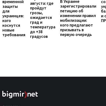
В Украине
временной
со
августа: где
зарегистрировали
защиты
ук
пройдут
петицию об
для
ба
грозы,
изменении правил
украинцев:
и 
ожидается
мобилизации:
кого
П
град и
кого предлагают
коснутся
температура
призывать в
новые
до +38
первую очередь
требования
градусов