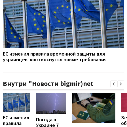
ЕС изменил правила временной защиты для
украинцев: кого коснутся новые требования
Внутри "Новости bigmir)net
ЕС изменил
Зе
Погода в
правила
об
Украине 7