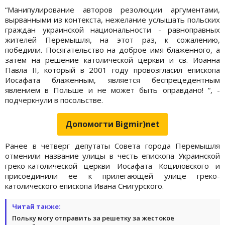
“Манипулирование авторов резолюции аргументами,
вырванными из контекста, нежелание услышать польских
граждан украинской национальности - равноправных
жителей Перемышля, на этот раз, к сожалению,
победили. Посягательство на доброе имя блаженного, а
затем на решение католической церкви и св. Иоанна
Павла II, который в 2001 году провозгласил епископа
Иосафата блаженным, является беспрецедентным
явлением в Польше и не может быть оправдано! “, -
подчеркнули в посольстве.
Допомогти Bigmir)net
Ранее в четверг депутаты Совета города Перемышля
отменили название улицы в честь епископа Украинской
греко-католической церкви Иосафата Коциловского и
присоединили ее к прилегающей улице греко-
католического епископа Ивана Снигурского.
Читай также:
Польку могу отправить за решетку за жестокое