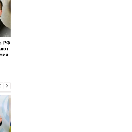
а-РФ
9 марта удалось
РФ не нападет 16
тают
эвакуировать более 40
февраля с
амия
тыс женщин и детей со
вероятностью 99,9%
своей Украины -
Арахамия объяснил
Арахамия
почему