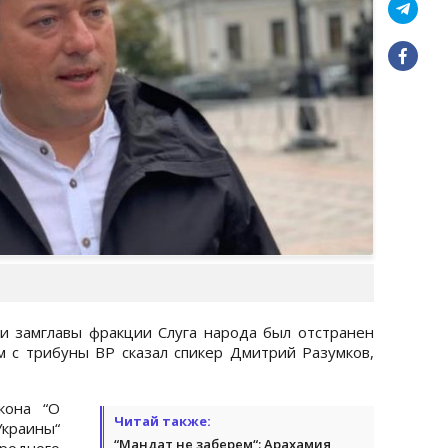
ти замглавы фракции Слуга народа был отстранен
 с трибуны ВР сказал спикер Дмитрий Разумков,
кона “О
Читай также:
краины“
“Мандат не заберем“: Арахамия
родного