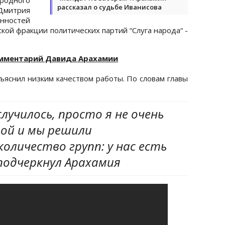
рассказал о судьбе Иванисова
Дмитрия
нностей
кой фракции политических партий “Слуга народа“ -
омментарий Давида Арахамии
ъяснил низким качеством работы. По словам главы
лучилось, просто я не очень
той и мы решили
личество групп: у нас есть
 подчеркнул Арахамия