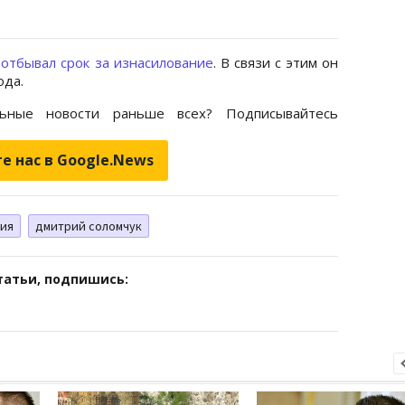
в
отбывал срок за изнасилование
. В связи с этим он
ода.
ьные новости раньше всех? Подписывайтесь
е нас в Google.News
мия
дмитрий соломчук
татьи, подпишись: