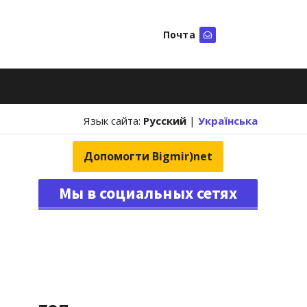
Почта
Искать
Язык сайта:
Русский
|
Українська
Допомогти Bigmir)net
Мы в социальных сетях