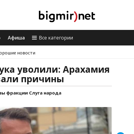
о
Афиша
Все категории
орошие новости
ука уволили: Арахамия
вали причины
авы фракции Слуга народа