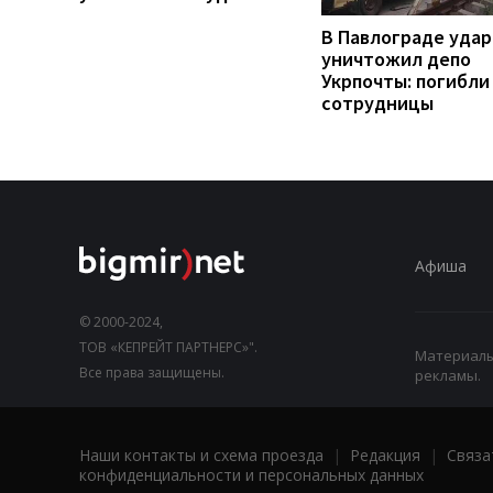
В Павлограде удар
уничтожил депо
Укрпочты: погибли
сотрудницы
Афиша
© 2000-2024,
ТОВ «КЕПРЕЙТ ПАРТНЕРС»".
Материалы,
Все права защищены.
рекламы.
Наши контакты и схема проезда
|
Редакция
|
Связа
конфиденциальности и персональных данных