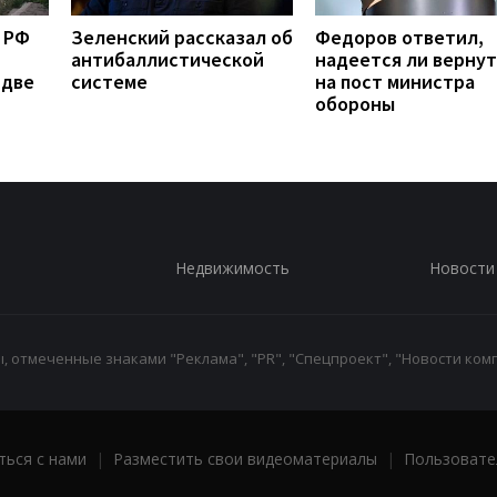
 РФ
Зеленский рассказал об
Федоров ответил,
антибаллистической
надеется ли вернут
 две
системе
на пост министра
обороны
Недвижимость
Новости
 отмеченные знаками "Реклама", "PR", "Спецпроект", "Новости комп
ться с нами
|
Разместить свои видеоматериалы
|
Пользовате