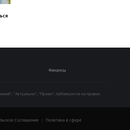
Марганец без воды:
В России произошел
ься
Зеленский резко
масштабный сбой
отреагировал
интернета
Финансы
аний", "Актуально", "Промо", публикуются на правах
льское Соглашение
|
Политика в сфере