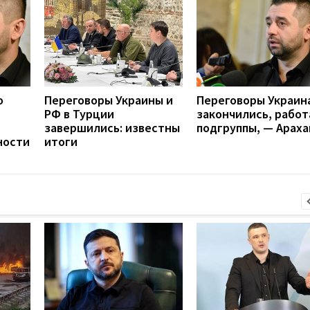
о
Переговоры Украины и
Переговоры Украин
РФ в Турции
закончились, рабо
завершились: известны
подгруппы, — Арах
ности
итоги