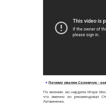
Почему уволен Соломчук - к
По мнению экс-нардепа Игоря Моси
что именно он рекомендовал СН
Литвиненко.