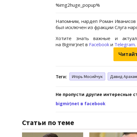
%img2huge_popup%
Напомним, нардеп Роман Иванисо
был исключен из фракции Слуга нар
Хотите знать важные и актуал
на Bigmir)net в
Facebook
и
Telegram
.
Читайт
Теги:
Игорь Мосийчук
Давид Араха
Не пропусти другие интересные с
bigmir)net в facebook
Статьи по теме