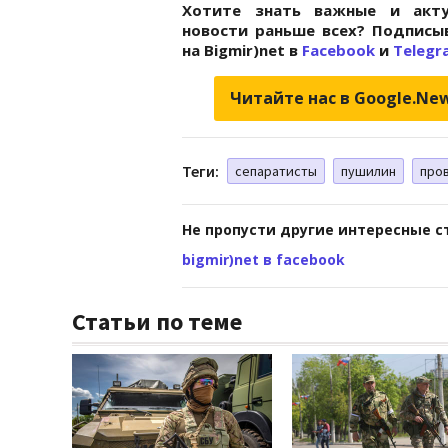
Хотите знать важные и акту
новости раньше всех? Подписы
на Bigmir)net в
Facebook
и
Telegr
Читайте нас в Google.Ne
Теги:
сепаратисты
пушилин
про
Не пропусти другие интересные с
bigmir)net в facebook
Статьи по теме