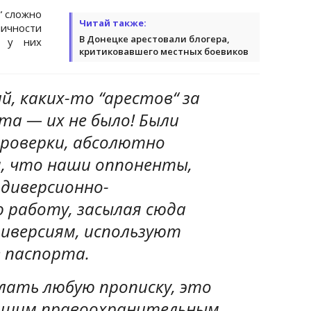
“ сложно
Читай также:
ичности
В Донецке арестовали блогера,
у у них
критиковавшего местных боевиков
, каких-то “арестов“ за
та — их не было! Были
роверки, абсолютно
, что наши оппоненты,
 диверсионно-
 работу, засылая сюда
диверсиям, используют
е паспорта.
лать любую прописку, это
 нашим правоохранительным