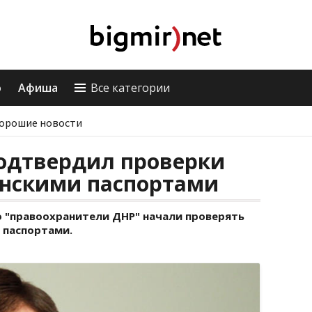
о
Афиша
Все категории
орошие новости
подтвердил проверки
инскими паспортами
 "правоохранители ДНР" начали проверять
 паспортами.