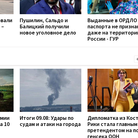
овали
Пушилин, Сальдо и
Выданные в ОРДЛО
 –
Балицкий получили
паспорта не призна
новое уголовное дело
даже на территори
России - ГУР
рмии
Итоги 09.08: Удары по
Дипломатка из Кост
а 10
судам и атаки на города
Рики стала главным
претендентом на п
генсека ООН