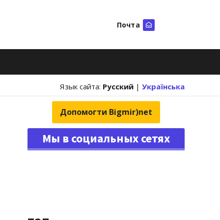
Почта
Искать
Язык сайта:
Русский
|
Українська
Допомогти Bigmir)net
Мы в социальных сетях