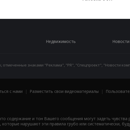
Недвижимость
Новости
 отмеченные знаками "Реклама", "PR", "Спецпроект", "Новости комп
ться с нами
|
Разместить свои видеоматериалы
|
Пользовате
что содержание и тон Вашего сообщения могут задеть чувства 
 которые нарушают эти правила грубо или систематически, буд