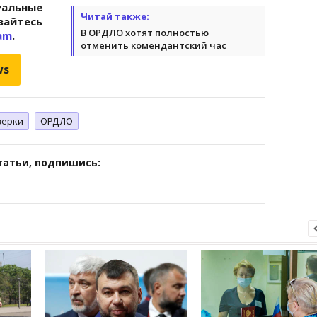
альные
Читай также:
вайтесь
В ОРДЛО хотят полностью
am
.
отменить комендантский час
ws
верки
ОРДЛО
татьи, подпишись: