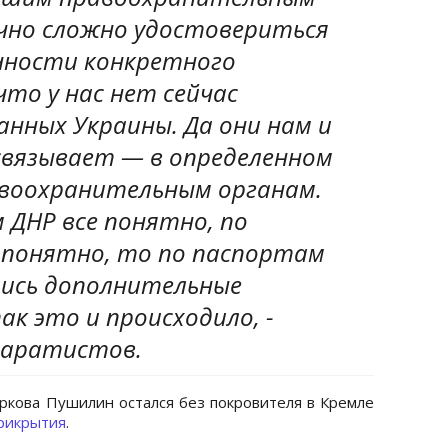
чно сложно удостовериться
чности конкретного
что у нас нет сейчас
анных Украины. Да они нам и
связывает — в определенном
авоохранительным органам.
 ДНР все понятно, по
 понятно, то по паспортам
ись дополнительные
ак это и происходило, -
епаратистов.
уркова Пушилин остался без покровителя в Кремле
рикрытия
.