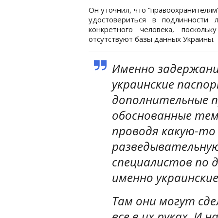
Он уточнил, что “правоохранителям
удостовериться в подлинности л
конкретного человека, поскольк
отсутствуют базы данных Украины.
Именно задержаний
украинские паспор
дополнительные п
обоснованные тем
проводя какую-то
разведывательную
специалистов по 
именно украински
Там они могут сде
все в их руках. И