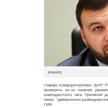
EPA/UPG
Главарь псевдореспублики “ДНР“ П
проверять из-за наличия украи
комендантского часа. Причиной да
неких “диверсионно-разведывател
СМИ.