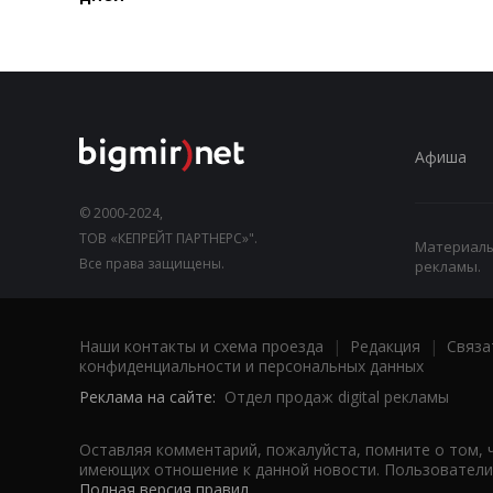
Афиша
© 2000-2024,
ТОВ «КЕПРЕЙТ ПАРТНЕРС»".
Материалы,
Все права защищены.
рекламы.
Наши контакты и схема проезда
|
Редакция
|
Связа
конфиденциальности и персональных данных
Реклама на сайте:
Отдел продаж digital рекламы
Оставляя комментарий, пожалуйста, помните о том, 
имеющих отношение к данной новости. Пользователи,
Полная версия правил