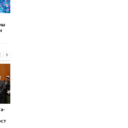
Данилов высказался о
Мобилизация в рабст
ны
будущем жителей
В ГУР рассказали о
и
ОРДЛО
ситуации в Луганске
а-
Восток Китая накрыл
Душить, а не бить:
тайфун Дельфин:
Трамп рассказал о
ост
эвакуировано более
новой тактике прот
миллиона человек
Ирана