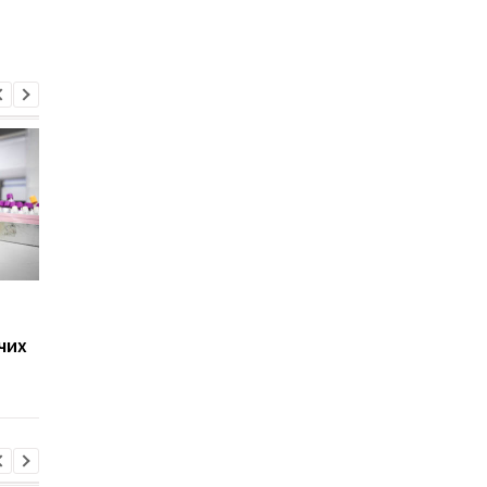
В Украине
В Минздраве озвучи
зарегистрировано три
ситуацию с COVID-19
чих
случая нового
субварианта
коронавируса "FLiRT"