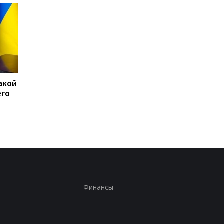
акой
15 скоплений войск РФ
США перехватили бо
его
подверглись ударам -
50 судов после
Генштаб
возобновления
блокады Ирана
Финансы