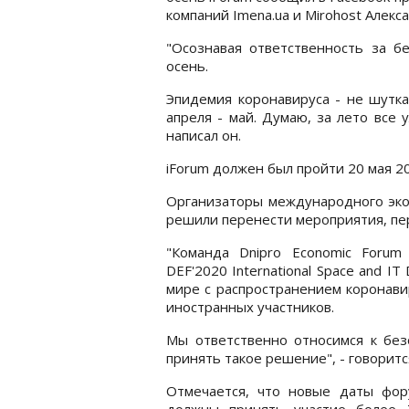
компаний Imena.ua и Mirohost Алек
"Осознавая ответственность за бе
осень.
Эпидемия коронавируса - не шутка
апреля - май. Думаю, за лето все
написал он.
iForum должен был пройти 20 мая 20
Организаторы международного экон
решили перенести мероприятия, п
"Команда Dnipro Economic Foru
DEF'2020 International Space and IT
мире с распространением коронави
иностранных участников.
Мы ответственно относимся к без
принять такое решение", - говорит
Отмечается, что новые даты фо
должны принять участие более 