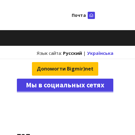
Почта
Искать
Язык сайта:
Русский
|
Українська
Допомогти Bigmir)net
Мы в социальных сетях