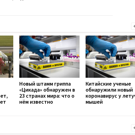
Новый штамм гриппа
Китайские ученые
«Цикада» обнаружен в
обнаружили новый
ет,
23 странах мира: что о
коронавирус у лету
ует
нём известно
мышей