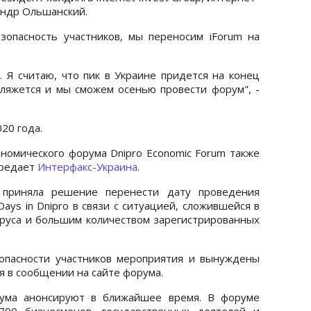
сандр Ольшанский.
зопасность участников, мы переносим iForum на
. Я считаю, что пик в Украине придется на конец
 уляжется и мы сможем осенью провести форум", -
20 года.
омического форума Dnipro Economic Forum также
ередает
Интерфакс-Украина
.
m приняла решение перенести дату проведения
 Days in Dnipro в связи с ситуацией, сложившейся в
руса и большим количеством зарегистрированных
опасности участников мероприятия и вынуждены
ся в сообщении на сайте форума.
рума анонсируют в ближайшее время. В форуме
700 бизнесменов, государственных деятелей и