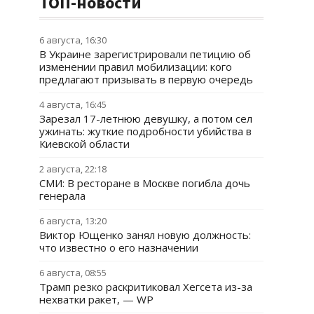
ТОП-новости
6 августа, 16:30
В Украине зарегистрировали петицию об
изменении правил мобилизации: кого
предлагают призывать в первую очередь
4 августа, 16:45
Зарезал 17-летнюю девушку, а потом сел
ужинать: жуткие подробности убийства в
Киевской области
2 августа, 22:18
СМИ: В ресторане в Москве погибла дочь
генерала
6 августа, 13:20
Виктор Ющенко занял новую должность:
что известно о его назначении
6 августа, 08:55
Трамп резко раскритиковал Хегсета из-за
нехватки ракет, — WP