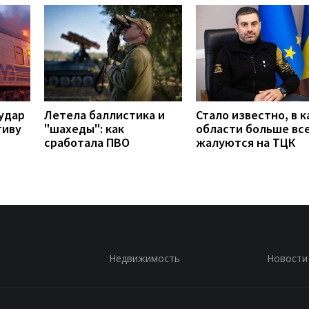
удар
Летела баллистика и
Стало известно, в к
тиву
"шахеды": как
области больше вс
сработала ПВО
жалуются на ТЦК
Недвижимость
Новости