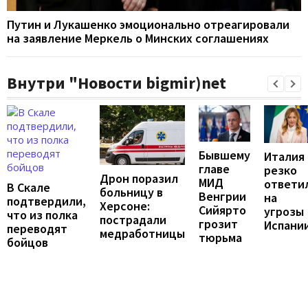
Путин и Лукашенко эмоционально отреагировали
на заявление Меркель о Минских соглашениях
Внутри "Новости bigmir)net
Бывшему
Италия
главе
резко
Дрон поразил
МИД
ответи
В Скале
больницу в
Венгрии
на
подтвердили,
Херсоне:
Сийярто
угрозы
что из полка
пострадали
грозит
Испани
переводят
медработницы
тюрьма
бойцов