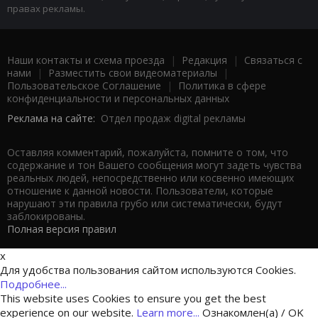
правах рекламы.
Наши контакты и схема проезда
|
Редакция
|
Связаться с
нами
|
Разместить свои видеоматериалы
|
Пользовательское Соглашение
|
Политика в сфере
конфиденциальности и персональных данных
Реклама на сайте:
Отдел продаж digital рекламы
Оставляя комментарий, пожалуйста, помните о том, что
содержание и тон Вашего сообщения могут задеть чувства
реальных людей, непосредственно или косвенно имеющих
отношение к данной новости. Пользователи, которые
нарушают эти правила грубо или систематически, будут
заблокированы.
Полная версия правил
x
Для удобства пользования сайтом используются Cookies.
Подробнее...
This website uses Cookies to ensure you get the best
experience on our website.
Learn more...
Ознакомлен(а) / OK