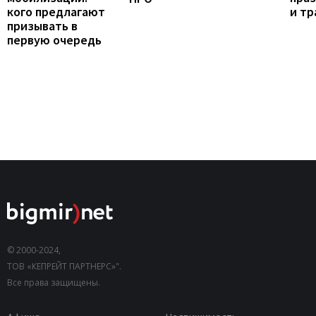
кого предлагают
и т
призывать в
первую очередь
© 2000-2024,
ТОВ «КЕПРЕЙТ ПАРТНЕРС»".
Все права защищены.