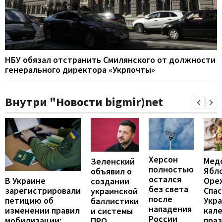
НБУ обязал отстранить Смилянского от должности
генерального директора «Укрпочты»
Внутри "Новости bigmir)net
Херсон
Мед
Зеленский
полностью
Ябл
объявил о
остался
В Украине
Оре
создании
без света
зарегистрировали
Спас
украинской
после
петицию об
Укра
баллистики
нападения
изменении правил
кал
и системы
России
мобилизации:
пра
ПРО