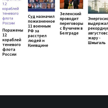
Зеленский
Суд назначил
проводит
Энергоси
пожизненное
переговоры
выдержа
11 военным
с Вучичем в
рекордну
Поражены
РФ за
Белграде
августов
12
расстрел
жару -
кораблей
людей н
Шмыгаль
теневого
Киевщине
флота
России