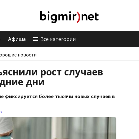
о
Афиша
Все категории
орошие новости
яснили рост случаев
едние дни
е фиксируется более тысячи новых случаев в
р