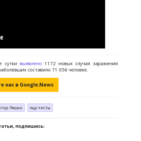
ие сутки
выявлено
1172 новых случая заражения
аболевших составило 71 056 человек.
е нас в Google.News
ктор Ляшко
пцр-тесты
татьи, подпишись: