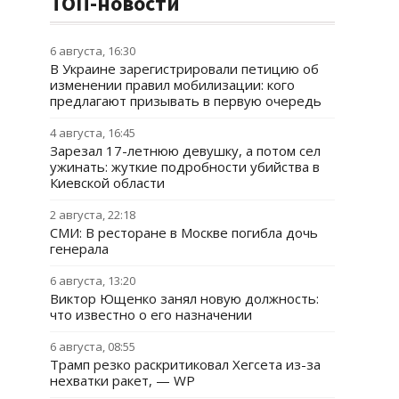
ТОП-новости
6 августа, 16:30
В Украине зарегистрировали петицию об
изменении правил мобилизации: кого
предлагают призывать в первую очередь
4 августа, 16:45
Зарезал 17-летнюю девушку, а потом сел
ужинать: жуткие подробности убийства в
Киевской области
2 августа, 22:18
СМИ: В ресторане в Москве погибла дочь
генерала
6 августа, 13:20
Виктор Ющенко занял новую должность:
что известно о его назначении
6 августа, 08:55
Трамп резко раскритиковал Хегсета из-за
нехватки ракет, — WP