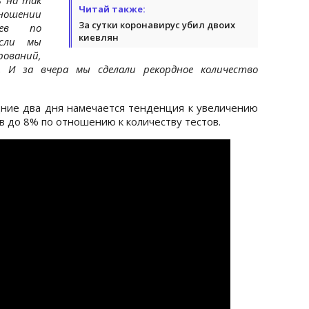
Читай также:
ошении
За сутки коронавирус убил двоих
аев по
киевлян
Если мы
ований,
 И за вчера мы сделали рекордное количество
дние два дня намечается тенденция к увеличению
 до 8% по отношению к количеству тестов.