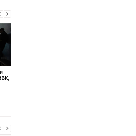
и
В Виннице вспышка
В Минздраве
ВВК,
гепатита А: 60 человек
предлагают вместо
госпитализированы,
инвалидности
среди них дети
внедрить оценку
потери
функциональности, 
Ляшко