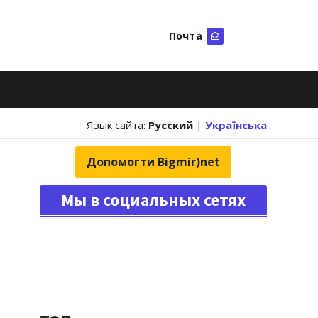
Почта
Искать
Язык сайта:
Русский
|
Українська
Допомогти Bigmir)net
Мы в социальных сетях