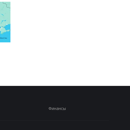
Россияне атаковали
Зеленский рассказал
рейсовый автобус в
разговоре с Вучичем
Никополе: погиб
водитель
Финансы