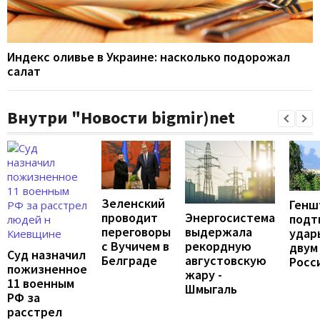
Индекс оливье в Украине: насколько подорожал
салат
Внутри "Новости bigmir)net
Зеленский
Генш
проводит
Энергосистема
подт
переговоры
выдержала
удар
с Вучичем в
рекордную
двум
Суд назначил
Белграде
августовскую
Росс
пожизненное
жару -
11 военным
Шмыгаль
РФ за
расстрел