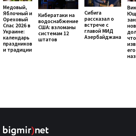
Медовый,
Ви
Сибига
Яблочный и
Ющ
Кибератаки на
рассказал о
Ореховый
зан
водоснабжение
встрече с
Спас 2026 в
но
США: взломаны
главой МИД
Украине:
до
системам 12
Азербайджана
календарь
что
штатов
праздников
изв
и традиции
его
наз