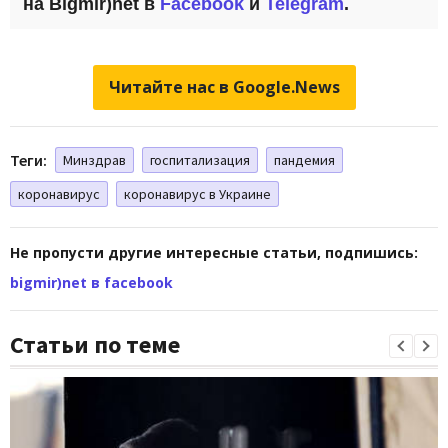
на
Bigmir)net
в
Facebook
и
Telegram
.
Читайте нас в Google.News
Теги:
Минздрав
госпитализация
пандемия
коронавирус
коронавирус в Украине
Не пропусти другие интересные статьи, подпишись:
bigmir)net в facebook
Статьи по теме