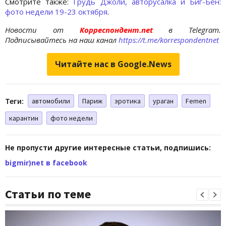
Смотрите также:
Грудь Джоли, авторусалка и Биг-Бен:
фото недели 19-23 октября
.
Новости от
Корреспондент.net
в Telegram.
Подписывайтесь на наш канал
https://t.me/korrespondentnet
Читайте нас в Google.News
Теги:
автомобили
Париж
эротика
ураган
Femen
карантин
фото недели
Не пропусти другие интересные статьи, подпишись:
bigmir)net в facebook
Статьи по теме