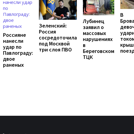
В
Бров
Лубинец
Зеленский:
дево
заявил о
Россия
удар
массовых
Россияне
сосредоточила
током
нарушениях
нанесли
под Москвой
крыш
в
удар по
три слоя ПВО
поез
Береговском
Павлограду:
ТЦК
двое
раненых