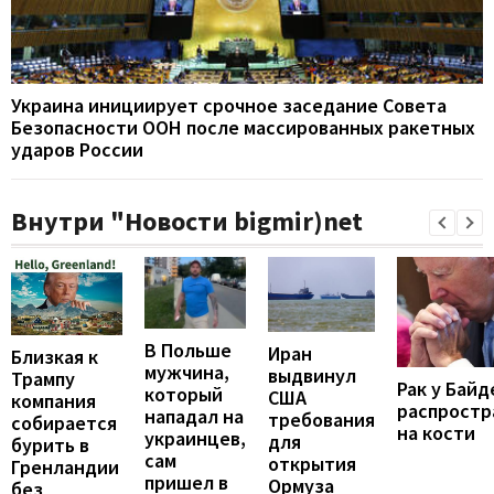
Украина инициирует срочное заседание Совета
Безопасности ООН после массированных ракетных
ударов России
Внутри "Новости bigmir)net
В Польше
Иран
Близкая к
мужчина,
выдвинул
Трампу
Рак у Байд
который
США
компания
распростр
нападал на
требования
собирается
на кости
украинцев,
для
бурить в
сам
открытия
Гренландии
пришел в
Ормуза
без