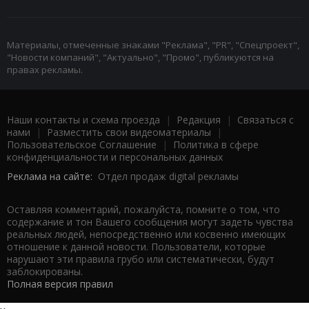
Материалы, отмеченные знаками "Реклама", "PR", "Спецпроект",
"Новости компаний", "Актуально", "Промо", публикуются на
правах рекламы.
Наши контакты и схема проезда
|
Редакция
|
Связаться с
нами
|
Разместить свои видеоматериалы
|
Пользовательское Соглашение
|
Политика в сфере
конфиденциальности и персональных данных
Реклама на сайте:
Отдел продаж digital рекламы
Оставляя комментарий, пожалуйста, помните о том, что
содержание и тон Вашего сообщения могут задеть чувства
реальных людей, непосредственно или косвенно имеющих
отношение к данной новости. Пользователи, которые
нарушают эти правила грубо или систематически, будут
заблокированы.
Полная версия правил