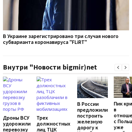
В Украине зарегистрировано три случая нового
субварианта коронавируса "FLiRT"
Внутри "Новости bigmir)net
Пик кр
В России
в
предложили
отноше
построить
Дроны ВСУ
Трех
с Поль
железную
удорожили
должностных
уже
дорогу к
перевозку
лиц ТЦК