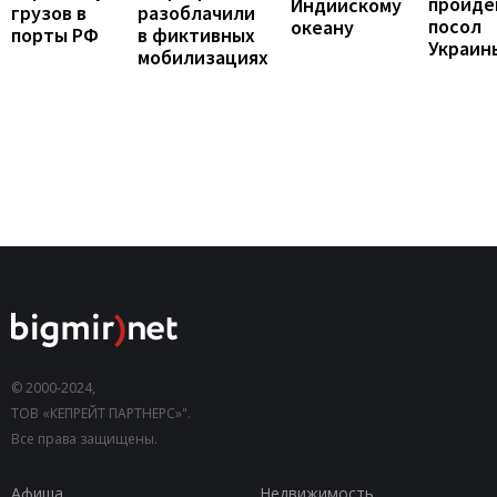
пройде
Индийскому
грузов в
разоблачили
посол
океану
порты РФ
в фиктивных
Украин
мобилизациях
© 2000-2024,
ТОВ «КЕПРЕЙТ ПАРТНЕРС»".
Все права защищены.
Афиша
Недвижимость