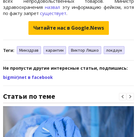
всех непродовольственных товаров. Министр
здравоохранения
назвал
эту информацию фейком, хотя
по факту запрет
существует
.
Читайте нас в Google.News
Теги:
Минздрав
карантин
Виктор Ляшко
локдаун
Не пропусти другие интересные статьи, подпишись:
bigmir)net в facebook
Статьи по теме