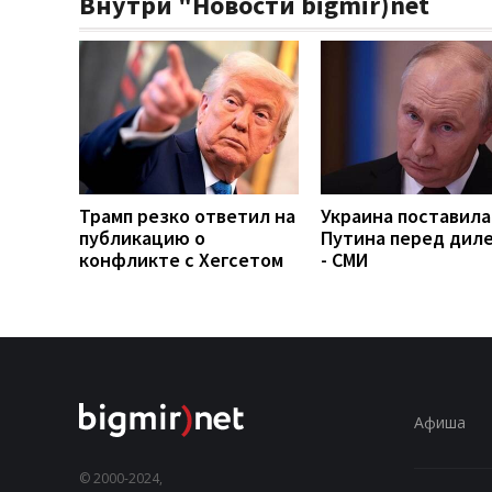
Внутри "Новости bigmir)net
Трамп резко ответил на
Украина поставила
публикацию о
Путина перед дил
конфликте с Хегсетом
- СМИ
Афиша
© 2000-2024,