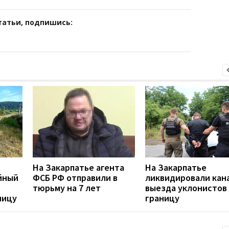
татьи, подпишись:
На Закарпатье агента
На Закарпатье
йный
ФСБ РФ отправили в
ликвидировали кан
тюрьму на 7 лет
выезда уклонистов 
ницу
границу