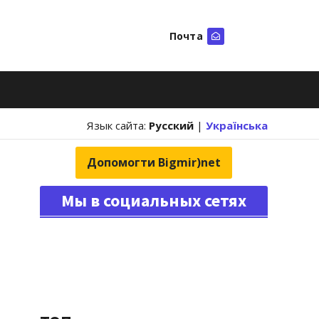
Почта
Искать
Язык сайта:
Русский
|
Українська
Допомогти Bigmir)net
Мы в социальных сетях