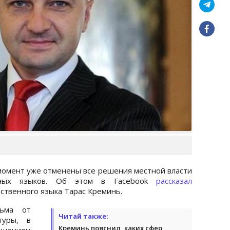
 момент уже отменены все решения местной власти
ьных языков. Об этом в Facebook
рассказал
ственного языка Тарас Креминь.
ьма от
Читай также:
туры, в
Креминь пояснил, каких сфер
шением