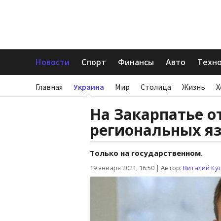
Новости
Спорт
Финансы
Авто
Техн
Главная
Украина
Мир
Столица
Жизнь
Х
На Закарпатье о
региональных я
Только на государственном.
19 января 2021, 16:50
|
Автор:
Виталий Ку