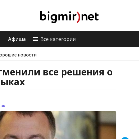
о
Афиша
Все категории
орошие новости
тменили все решения о
зыках
лак