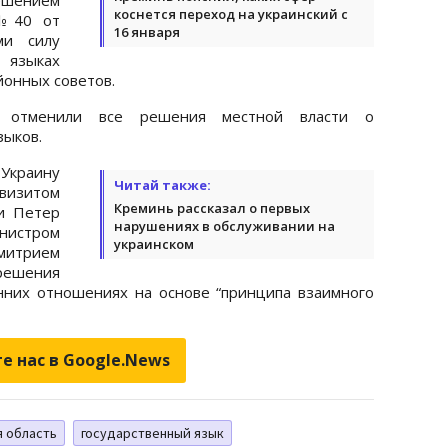
коснется переход на украинский с
 №40 от
16 января
ми силу
языках
йонных советов.
е отменили все решения местной власти о
зыков.
Украину
Читай также:
визитом
Креминь рассказал о первых
и Петер
нарушениях в обслуживании на
истром
украинском
итрием
ешения
нних отношениях на основе “принципа взаимного
е нас в Google.News
я область
государственный язык