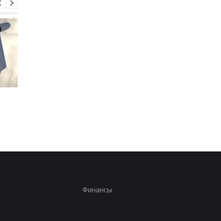
Консульство Украины
Консульство Украин
прокомментировало
прокомментировало
нападение в Гданьске
нападение в Гданьск
Финансы