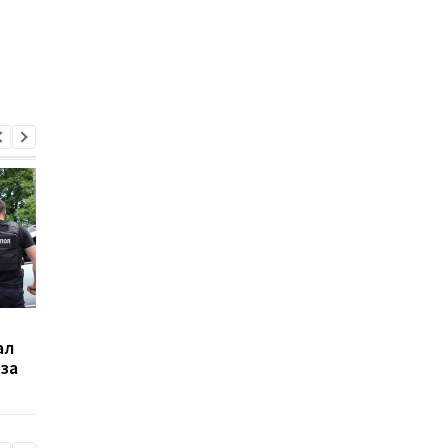
На Закарпатье
На Закарпатье
ал
пограничник
задержали "вора в
за
переправлял
законе" по прозвищ
уклонистов за границу
"Вася Ушатый"