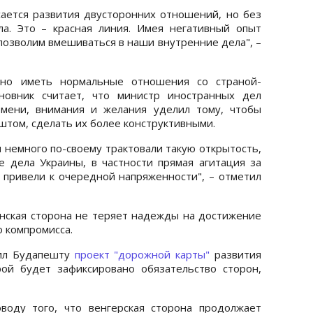
сается развития двусторонних отношений, но без
а. Это – красная линия. Имея негативный опыт
 позволим вмешиваться в наши внутренние дела", –
жно иметь нормальные отношения со страной-
новник считает, что министр иностранных дел
мени, внимания и желания уделил тому, чтобы
штом, сделать их более конструктивными.
 немного по-своему трактовали такую открытость,
 дела Украины, в частности прямая агитация за
, привели к очередной напряженности", – отметил
инская сторона не теряет надежды на достижение
 компромисса.
жил Будапешту
проект "дорожной карты"
развития
ой будет зафиксировано обязательство сторон,
воду того, что венгерская сторона продолжает