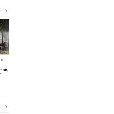
 в
В Ялте раздались
В Киеве увеличилос
выстрелы и вспыхнул
число погибших в
зах,
пожар: оккупационные
результате обстрела
7
власти объявили об
августа
эвакуации