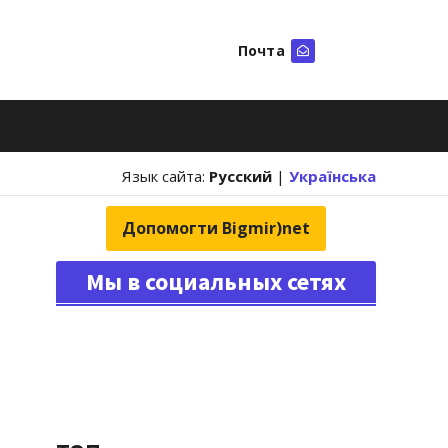
Почта
Искать
Язык сайта:
Русский
|
Українська
Допомогти Bigmir)net
Мы в социальных сетях