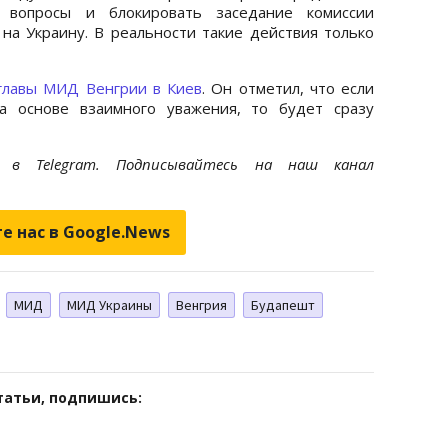
е вопросы и блокировать заседание комиссии
на Украину. В реальности такие действия только
главы МИД Венгрии в Киев
. Он отметил, что если
а основе взаимного уважения, то будет сразу
et
в Telegram. Подписывайтесь на наш канал
е нас в Google.News
МИД
МИД Украины
Венгрия
Будапешт
татьи, подпишись: