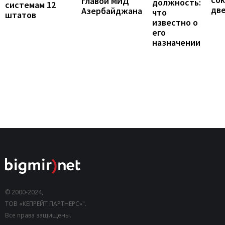
главой МИД
должность:
системам 12
две
Азербайджана
что
штатов
известно о
его
назначении
© 2000-2024,
ТОВ «КЕПРЕЙТ ПАРТНЕРС»".
Все права защищены.