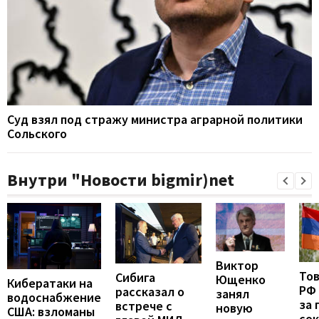
Суд взял под стражу министра аграрной политики
Сольского
Внутри "Новости bigmir)net
Виктор
То
Сибига
Ющенко
Кибератаки на
РФ
рассказал о
занял
водоснабжение
за 
встрече с
новую
США: взломаны
сок