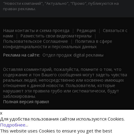
"Новости компаний", "Актуально", "Промо", публикуются на
правах рекламы.
Наши контакты и схема проезда
|
Редакция
|
Связаться с
нами
|
Разместить свои видеоматериалы
|
Пользовательское Соглашение
|
Политика в сфере
конфиденциальности и персональных данных
Реклама на сайте:
Отдел продаж digital рекламы
Оставляя комментарий, пожалуйста, помните о том, что
содержание и тон Вашего сообщения могут задеть чувства
реальных людей, непосредственно или косвенно имеющих
отношение к данной новости. Пользователи, которые
нарушают эти правила грубо или систематически, будут
заблокированы.
Полная версия правил
x
Для удобства пользования сайтом используются Cookies.
Подробнее...
This website uses Cookies to ensure you get the best