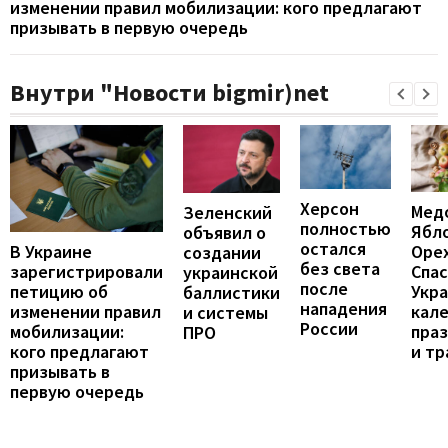
изменении правил мобилизации: кого предлагают
призывать в первую очередь
Внутри "Новости bigmir)net
Херсон
Мед
Зеленский
полностью
Ябл
объявил о
остался
В Украине
Оре
создании
без света
зарегистрировали
Спас
украинской
после
петицию об
Укра
баллистики
нападения
изменении правил
кал
и системы
России
мобилизации:
пра
ПРО
кого предлагают
и т
призывать в
первую очередь