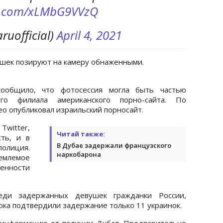
er.com/xLMbG9VVzQ
uofficial)
April 4, 2021
ушек позируют на камеру обнаженными.
сообщило, что фотосессия могла быть частью
ого филиала американского порно-сайта. По
део опубликовал израильский порносайт.
witter,
Читай также:
ть, и в
В Дубае задержали французского
олиция.
наркобарона
емлемое
ценности
еди задержанных девушек гражданки России,
ока подтвердили задержание только 11 украинок.
 информацию от полиции Дубая. Предварительно