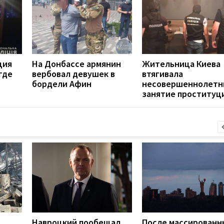
ция
На Донбассе армянин
Жительница Киева
где
вербовал девушек в
втягивала
бордели Афин
несовершеннолетн
занятие проституц
Навроцкий пообещал
После массированн