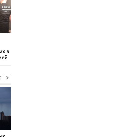
В Днепре задержали
В Черкассах ребено
сутенеров,
едва не выпал из окн
их в
отправлявших украинок
пока мама продавала
ией
в секс-рабство
интим
ых
Сибига отреагировал на
Зеленский обсудил 