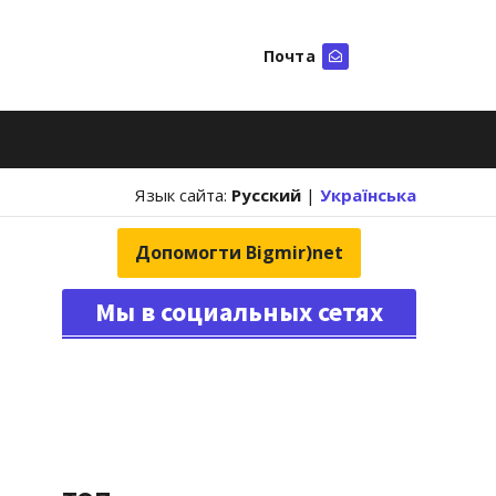
Почта
Искать
Язык сайта:
Русский
|
Українська
Допомогти Bigmir)net
Мы в социальных сетях