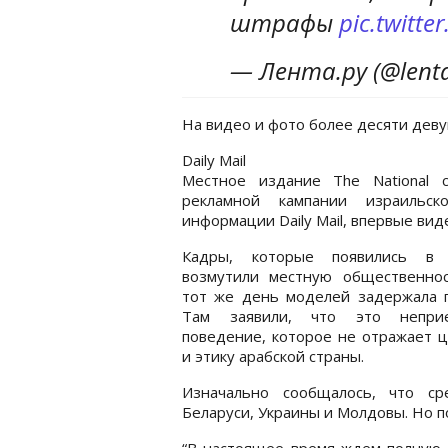
штрафы
pic.twitt
— Лента.ру (@lentar
На видео и фото более десяти дев
Daily Mail
Местное издание The National 
рекламной кампании израильск
информации Daily Mail, впервые ви
Кадры, которые появились в T
возмутили местную общественнос
тот же день моделей задержала п
Там заявили, что это непри
поведение, которое не отражает 
и этику арабской страны.
Изначально сообщалось, что ср
Беларуси, Украины и Молдовы. Но п
“В настоящее время ждем полную