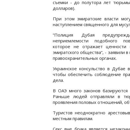
съемки - до полутора лет тюрьмы
долларов).
При этом эмиратские власти мог
наступлением священного для мусу
“Полиция Дубая предупреж
неприемлемости подобного пов
которое не отражает ценности 
эмиратского общества“, - заявили в
правоохранительных органах.
Украинское консульство в Дубае 
чтобы обеспечить соблюдение прав
дела.
В ОАЭ много законов базируются 
Раньше людей отправляли в тюр
проявления половых отношений, об
Туристов неоднократно арестовы
местным правилам.
Секс вне брака является незакон