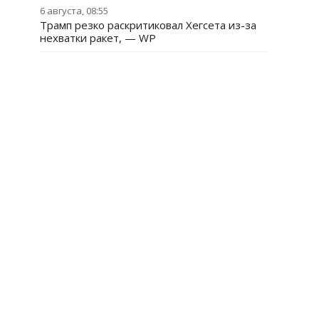
6 августа, 08:55
Трамп резко раскритиковал Хегсета из-за
нехватки ракет, — WP