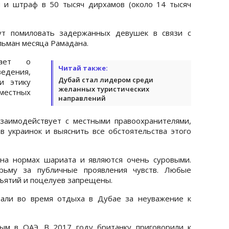
 и штраф в 50 тысяч дирхамов (около 14 тысяч
ут помиловать задержанных девушек в связи с
льман месяца Рамадана.
дает о
Читай также:
едения,
Дубай стал лидером среди
и этику
желанных туристических
 местных
направлений
взаимодействует с местными правоохранителями,
 украинок и выяснить все обстоятельства этого
на нормах шариата и являются очень суровыми.
ьму за публичные проявления чувств. Любые
ъятий и поцелуев запрещены.
вали во время отдыха в Дубае за неуважение к
ным в ОАЭ. В 2017 году британку приговорили к