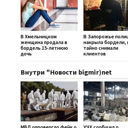
В Хмельницком
В Запорожье поли
женщина продала в
накрыла бордели, 
бордель 15-летнюю
тайно снимали
дочь
клиентов
Внутри "Новости bigmir)net
МВД опровергло фейк о
УЧХ сообщил о