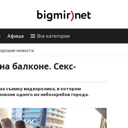
о
Афиша
Все категории
орошие новости
а балконе. Секс-
за съемку видеоролика, в котором
алконе одного из небоскребов города.