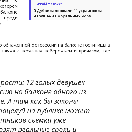
Читай также:
 котором
В Дубае задержали 11 украинок за
балконе
нарушение моральных норм
. Среди
.
то обнаженной фотосессии на балконе гостиницы в
у пляжа с песчаным побережьем и причалом, где
ярости: 12 голых девушек
ию на балконе одного из
е. А там как бы законы
поцелуй на публике может
стников съёмки уже
озят реальные сроки и