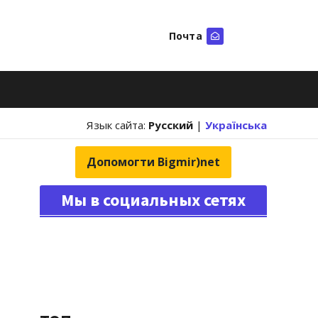
Почта
Искать
Язык сайта:
Русский
|
Українська
Допомогти Bigmir)net
Мы в социальных сетях