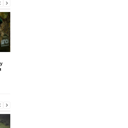
Реализовывал
Нарушителей границ
у
"электронки": у
Украине сразу отпра
м
волынянина изъяли
в ТЦК - пограничник
контрабанду на сумму
25 млн грн