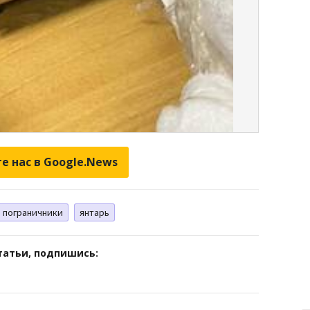
е нас в Google.News
пограничники
янтарь
татьи, подпишись: