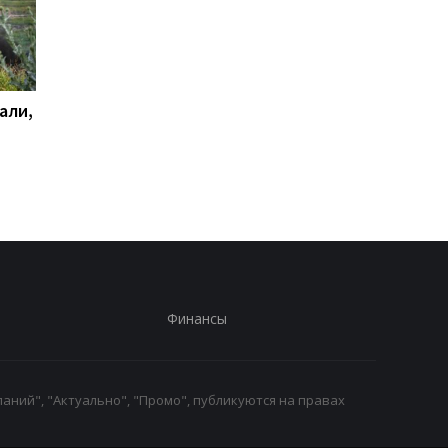
али,
Удар по Харькову:
Стало известно, как
количество раненых
сработала ПВО
увеличилось до 13
человек
Финансы
аний", "Актуально", "Промо", публикуются на правах