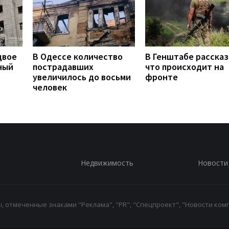
двое
В Одессе количество
В Генштабе рассказ
ный
пострадавших
что происходит на
увеличилось до восьми
фронте
человек
Недвижимость
Новости
 отмеченные знаками "Реклама", "PR", "Спецпроект", "Новости комп