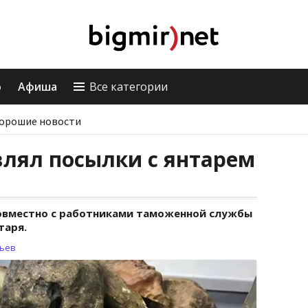
о
Афиша
Все категории
орошие новости
лял посылки с янтарем
овместно с работниками таможенной службы
таря.
рьев