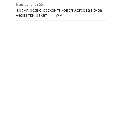
6 августа, 08:55
Трамп резко раскритиковал Хегсета из-за
нехватки ракет, — WP