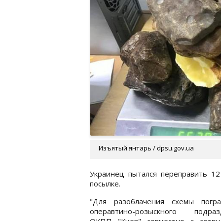
Изъятый янтарь / dpsu.gov.ua
Украинец пытался переправить 12
посылке.
"Для разоблачения схемы погра
операвтино-розыскного подраз
ОКПП "Киев" совместно с сотру