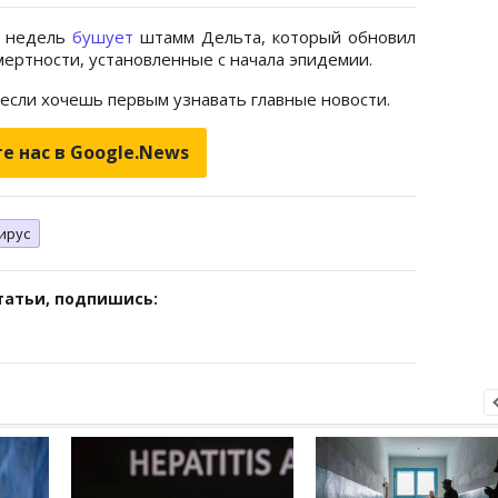
о недель
бушует
штамм Дельта, который обновил
мертности, установленные с начала эпидемии.
 если хочешь первым узнавать главные новости.
е нас в Google.News
ирус
татьи, подпишись: