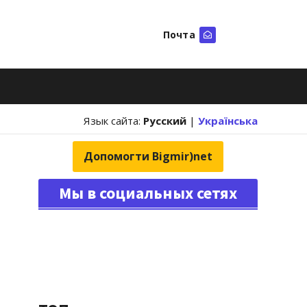
Почта
Искать
Язык сайта:
Русский
|
Українська
Допомогти Bigmir)net
Мы в социальных сетях