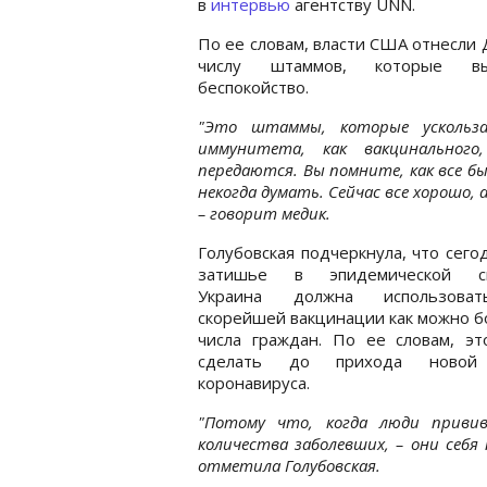
в
интервью
агентству UNN.
По ее словам, власти США отнесли 
числу штаммов, которые вы
беспокойство.
"Это штаммы, которые усколь
иммунитета, как вакцинального
передаются. Вы помните, как все бы
некогда думать. Сейчас все хорошо, 
– говорит медик.
Голубовская подчеркнула, что сег
затишье в эпидемической си
Украина должна использова
скорейшей вакцинации как можно 
числа граждан. По ее словам, эт
сделать до прихода новой
коронавируса.
"Потому что, когда люди приви
количества заболевших, – они себя
отметила Голубовская.