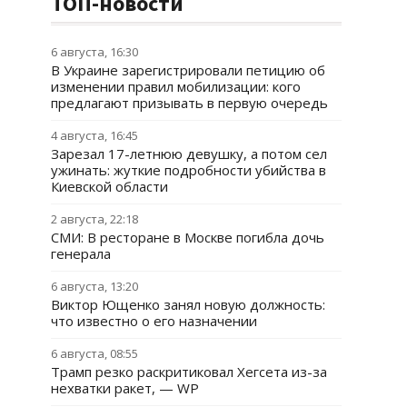
ТОП-новости
6 августа, 16:30
В Украине зарегистрировали петицию об
изменении правил мобилизации: кого
предлагают призывать в первую очередь
4 августа, 16:45
Зарезал 17-летнюю девушку, а потом сел
ужинать: жуткие подробности убийства в
Киевской области
2 августа, 22:18
СМИ: В ресторане в Москве погибла дочь
генерала
6 августа, 13:20
Виктор Ющенко занял новую должность:
что известно о его назначении
6 августа, 08:55
Трамп резко раскритиковал Хегсета из-за
нехватки ракет, — WP