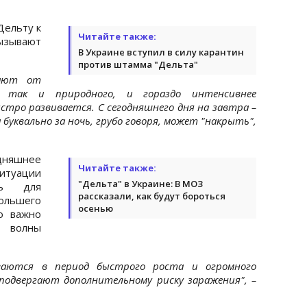
Дельту к
Читайте также:
зывают
В Украине вступил в силу карантин
против штамма "Дельта"
зают от
, так и природного, и гораздо интенсивнее
стро развивается. С сегодняшнего дня на завтра –
а буквально за ночь, грубо говоря, может "накрыть",
одняшнее
Читайте также:
туации
"Дельта" в Украине: В МОЗ
ть для
рассказали, как будут бороться
большего
осенью
о важно
 волны
ваются в период быстрого роста и огромного
 подвергают дополнительному риску заражения", –