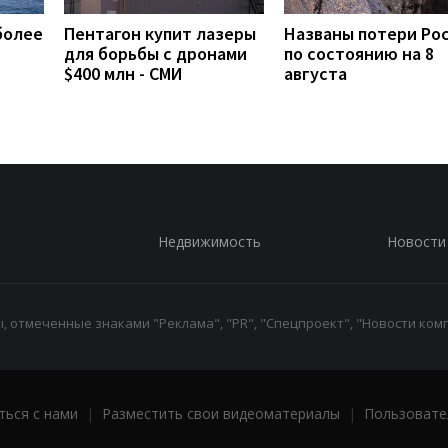
более
Пентагон купит лазеры
Названы потери Ро
для борьбы с дронами
по состоянию на 8
$400 млн - СМИ
августа
Недвижимость
Новости
 отмеченные знаками "Реклама", "PR", "Спецпроект", "Новости комп
ться с нами
|
Разместить свои видеоматериалы
|
Пользовате