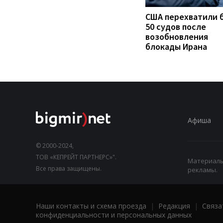
США перехватили 
50 судов после
возобновления
блокады Ирана
Афиша
© 2000-2024,
ТОВ «КЕПРЕЙТ ПАРТНЕРС»".
Материалы,
Все права защищены.
рекламы.
Наши контакты и схема проезда
|
Редакция
|
Связа
конфиденциальности и персональных данных