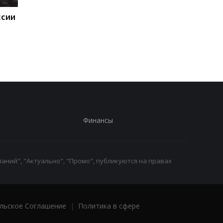
ссии
ЕС отреагировал на
Итоги 07.08: "Адские
"адские санкции" США
санкции и "парад"
против России
дронов
Финансы
аний", "Актуально", "Промо", публикуются на правах
льское Соглашение
|
Политика в сфере