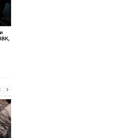
и
В Виннице вспышка
В Минздраве
ВВК,
гепатита А: 60 человек
предлагают вместо
госпитализированы,
инвалидности
среди них дети
внедрить оценку
потери
функциональности, 
Ляшко