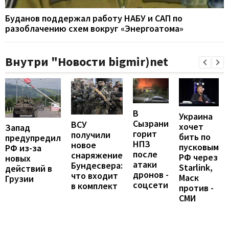
Буданов поддержал работу НАБУ и САП по
разоблачению схем вокруг «Энергоатома»
Внутри "Новости bigmir)net
В
Украина
Сызрани
ВСУ
хочет
Запад
горит
получили
бить по
предупредил
НПЗ
новое
пусковым
РФ из-за
после
снаряжение
РФ через
новых
атаки
Бундесвера:
Starlink,
действий в
дронов -
что входит
Маск
Грузии
соцсети
в комплект
против -
СМИ