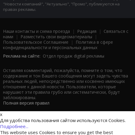
"Новости компаний", "Актуально", "Промо", публикуются на
правах рекламы.
Наши контакты и схема проезда
|
Редакция
|
Связаться с
нами
|
Разместить свои видеоматериалы
|
Пользовательское Соглашение
|
Политика в сфере
конфиденциальности и персональных данных
Реклама на сайте:
Отдел продаж digital рекламы
Оставляя комментарий, пожалуйста, помните о том, что
содержание и тон Вашего сообщения могут задеть чувства
реальных людей, непосредственно или косвенно имеющих
отношение к данной новости. Пользователи, которые
нарушают эти правила грубо или систематически, будут
заблокированы.
Полная версия правил
x
Для удобства пользования сайтом используются Cookies.
Подробнее...
This website uses Cookies to ensure you get the best