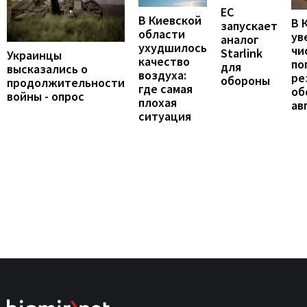
ЕС
В Киевской
В 
запускает
области
ув
аналог
ухудшилось
чи
Starlink
Украинцы
качество
по
для
высказались о
воздуха:
ре
обороны
продолжительности
где самая
об
войны - опрос
плохая
ав
ситуация