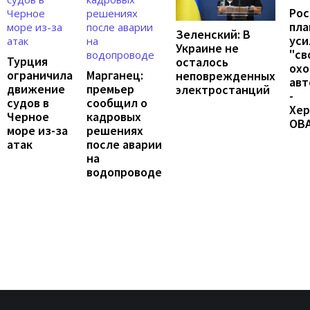
Рос
пл
Зеленский: В
уси
Украине не
"св
Турция
осталось
охо
ограничила
Марганец:
неповрежденных
авт
движение
премьер
электростанций
-
судов в
сообщил о
Хер
Черное
кадровых
ОВ
море из-за
решениях
атак
после аварии
на
водопроводе