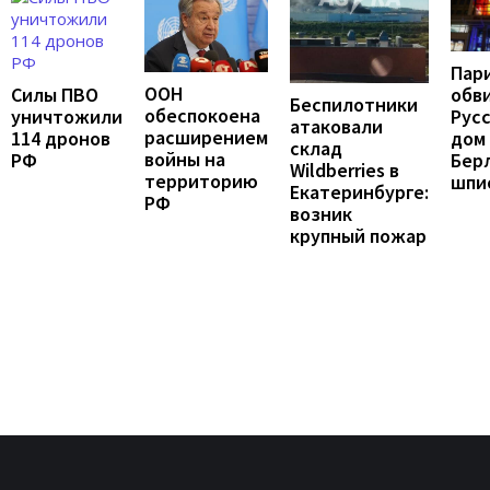
Пар
ООН
Силы ПВО
обв
Беспилотники
обеспокоена
уничтожили
Рус
атаковали
расширением
114 дронов
дом 
склад
войны на
РФ
Бер
Wildberries в
территорию
шпи
Екатеринбурге:
РФ
возник
крупный пожар