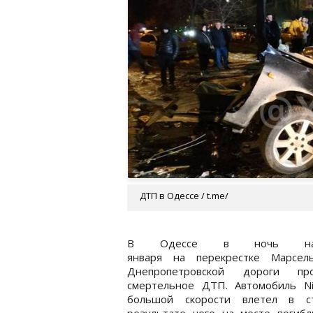
ДТП в Одессе / t.me/
В Одессе в ночь н
января на перекрестке Марсел
Днепропетровской дороги пр
смертельное ДТП. Автомобиль Ni
большой скорости влетел в с
результате чего на месте погиб