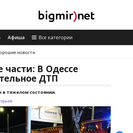
о
Афиша
Все категории
орошие новости
 части: В Одессе
тельное ДТП
н в тяжелом состоянии.
горьев