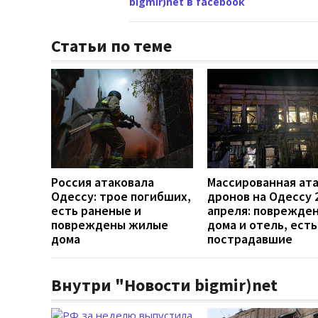
bigmir)net в facebook
Статьи по теме
Россия атаковала
Массированная ат
Одессу: трое погибших,
дронов на Одессу 
есть раненые и
апреля: поврежде
повреждены жилые
дома и отель, есть
дома
пострадавшие
Внутри "Новости bigmir)net