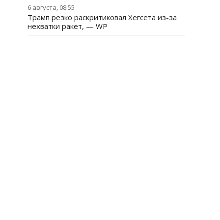
6 августа, 08:55
Трамп резко раскритиковал Хегсета из-за
нехватки ракет, — WP