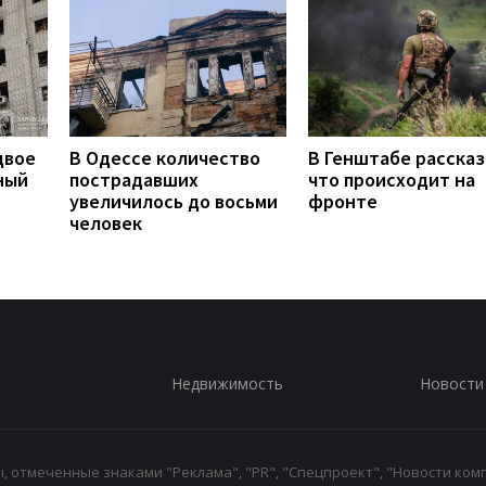
двое
В Одессе количество
В Генштабе рассказ
ный
пострадавших
что происходит на
увеличилось до восьми
фронте
человек
Недвижимость
Новости
 отмеченные знаками "Реклама", "PR", "Спецпроект", "Новости комп