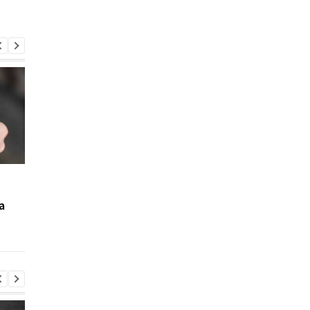
с
Массированный удар по
Россияне атаковали
Одессе: 8 погибших,
Одесскую область: в
а
десятки раненых и
порту вспыхнул пожа
значительные
повреждены жилые
разрушения
дома