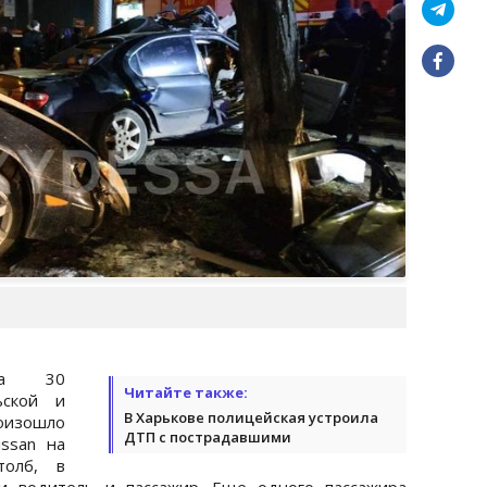
а 30
Читайте также:
ьской и
В Харькове полицейская устроила
оизошло
ДТП с пострадавшими
ssan на
толб, в
ли водитель и пассажир. Еще одного пассажира