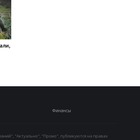
али,
Удар по Харькову:
Стало известно, как
количество раненых
сработала ПВО
увеличилось до 13
человек
Финансы
аний", "Актуально", "Промо", публикуются на правах