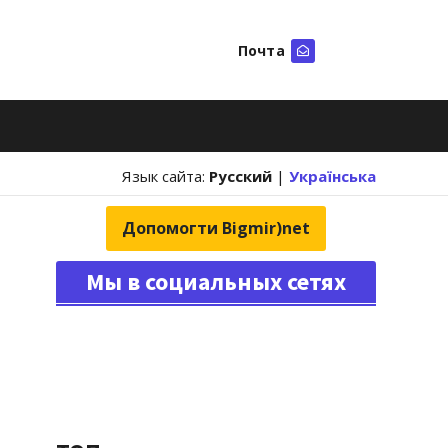
Почта
Искать
Язык сайта:
Русский
|
Українська
Допомогти Bigmir)net
Мы в социальных сетях