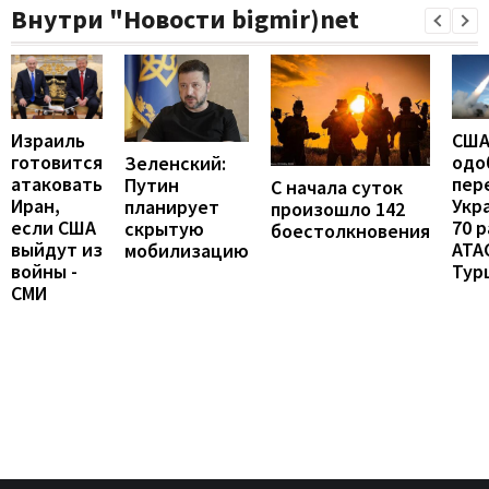
Внутри "Новости bigmir)net
Израиль
СШ
готовится
одо
Зеленский:
атаковать
пер
Путин
С начала суток
Иран,
Укр
планирует
произошло 142
если США
70 
скрытую
боестолкновения
выйдут из
ATA
мобилизацию
войны -
Тур
СМИ