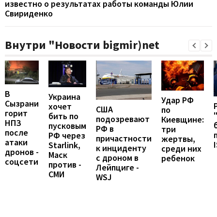
известно о результатах работы команды Юлии
Свириденко
Внутри "Новости bigmir)net
В
Украина
Удар РФ
Сызрани
хочет
США
по
горит
бить по
подозревают
Киевщине:
НПЗ
пусковым
РФ в
три
после
РФ через
причастности
жертвы,
атаки
Starlink,
к инциденту
среди них
дронов -
Маск
с дроном в
ребенок
соцсети
против -
Лейпциге -
СМИ
WSJ