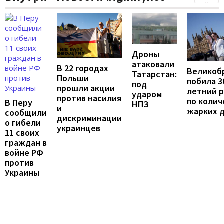
Дроны
атаковали
В 22 городах
Великоб
Татарстан:
Польши
побила 3
под
прошли акции
летний 
ударом
против насилия
по колич
В Перу
НПЗ
и
жарких 
сообщили
дискриминации
о гибели
украинцев
11 своих
граждан в
войне РФ
против
Украины