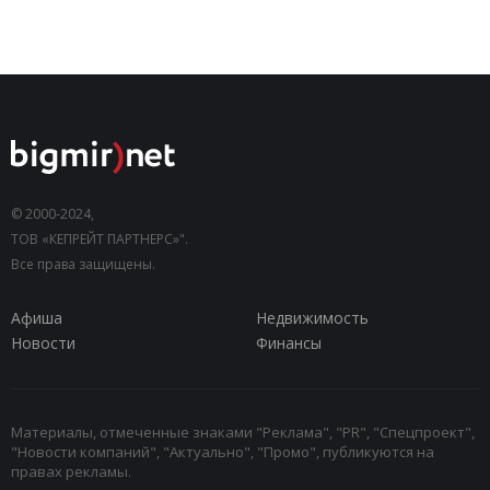
© 2000-2024,
ТОВ «КЕПРЕЙТ ПАРТНЕРС»".
Все права защищены.
Афиша
Недвижимость
Новости
Финансы
Материалы, отмеченные знаками "Реклама", "PR", "Спецпроект",
"Новости компаний", "Актуально", "Промо", публикуются на
правах рекламы.