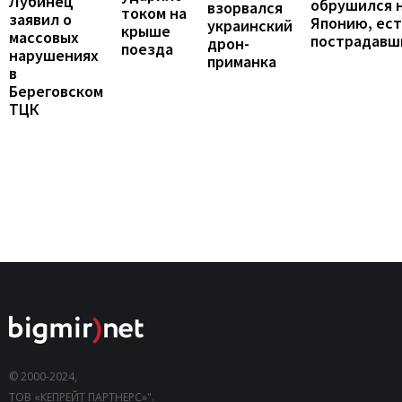
Лубинец
обрушился 
взорвался
током на
заявил о
Японию, ест
украинский
крыше
массовых
пострадавш
дрон-
поезда
нарушениях
приманка
в
Береговском
ТЦК
© 2000-2024,
ТОВ «КЕПРЕЙТ ПАРТНЕРС»".